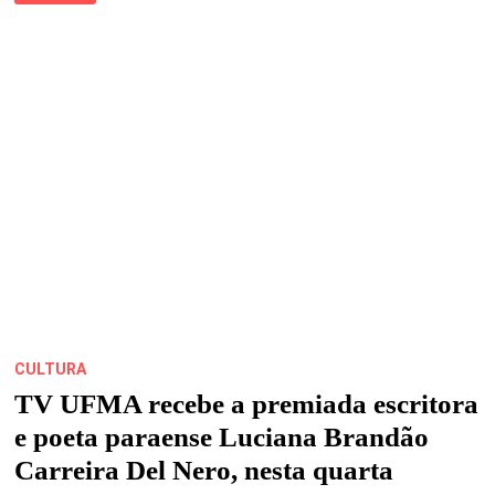
SONS,
RITMOS
E
CORES
NESTE
FINAL
DE
SEMANA
NO
CENTRO
HISTÓRICO
CULTURA
TV UFMA recebe a premiada escritora
e poeta paraense Luciana Brandão
Carreira Del Nero, nesta quarta