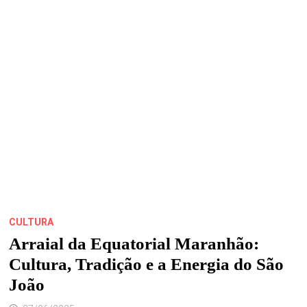
BASÍLIO
E
BOI
DE
AXIXÁ
NO
ARRAIAL
DO
IPEM
DESTE
SÁBADO
(28)
CULTURA
Arraial da Equatorial Maranhão:
Cultura, Tradição e a Energia do São
João