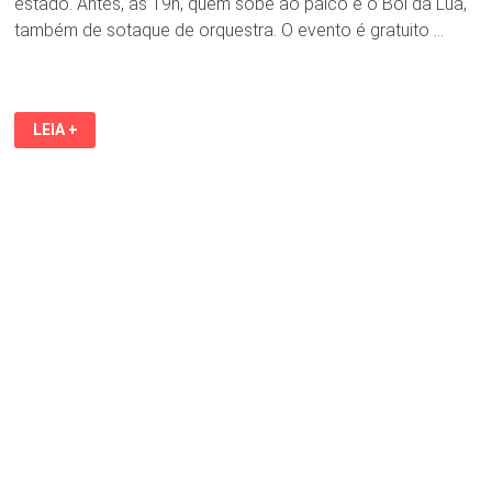
estado. Antes, às 19h, quem sobe ao palco é o Boi da Lua,
também de sotaque de orquestra. O evento é gratuito …
BOI
LEIA +
DE
AXIXÁ
E
BOI
DA
LUA,
DE
SOTAQUE
DE
ORQUESTRA,
ENCERRAM
O
SÃO
JOÃO
DO
SÃO
LUÍS
SHOPPING
NESTE
SÁBADO
(28)