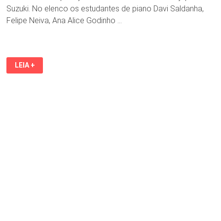
Suzuki. No elenco os estudantes de piano Davi Saldanha,
Felipe Neiva, Ana Alice Godinho …
PALACETE
LEIA +
GENTIL
BRAGA
RECEBE
RECITAL
GRATUITO
DE
PIANO
E
VIOLINO
NESTA
QUINTA-
FEIRA
(26)