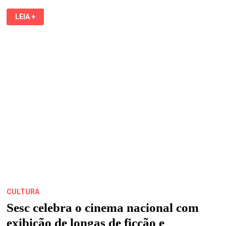
CHAPÉUS
LEIA +
BORDADOS
SÃO
A
GRANDE
SENSAÇÃO
DO
SÃO
JOÃO
DO
MARANHÃO
2025
E
MOVIMENTAM
O
TRABALHO
DE
ARTESÃOS
CULTURA
Sesc celebra o cinema nacional com
exibição de longas de ficção e