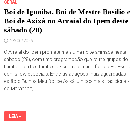
GERAL
Boi de Iguaíba, Boi de Mestre Basílio e
Boi de Axixá no Arraial do Ipem deste
sábado (28)
28/06/2025
O Arraial do Ipem promete mais uma noite animada neste
sábado (28), com uma programação que reúne grupos de
bumba meu boi, tambor de crioula e muito forró pé-de-serra
com show especiais. Entre as atrações mais aguardadas
estão o Bumba Meu Boi de Axixá, um dos mais tradicionais
do Maranhão, …
BOI
LEIA +
DE
IGUAÍBA,
BOI
DE
MESTRE