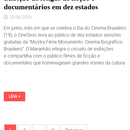
documentários em dez estados
25/06/2025
Em junho, mês em que se celebra o Dia do Cinema Brasileiro
(19), o CineSesc leva ao público de dez estados sessões
gratuitas da “Mostra Filme-Monumento: Cinema Biográfico
Brasileiro”. O Maranhão integra o circuito de exibições
e compartilha com o público filmes de ficção e
documentário que homenageiam grandes nomes da cultura
…
SESC
LEIA +
CELEBRA
O
CINEMA
NACIONAL
COM
EXIBIÇÃO
DE
Paginação
LONGAS