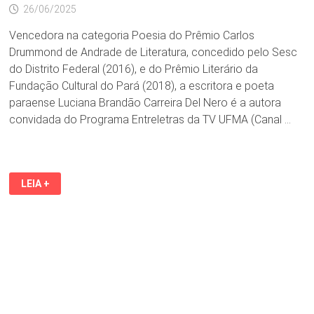
26/06/2025
Vencedora na categoria Poesia do Prêmio Carlos
Drummond de Andrade de Literatura, concedido pelo Sesc
do Distrito Federal (2016), e do Prêmio Literário da
Fundação Cultural do Pará (2018), a escritora e poeta
paraense Luciana Brandão Carreira Del Nero é a autora
convidada do Programa Entreletras da TV UFMA (Canal …
TV
LEIA +
UFMA
RECEBE
A
PREMIADA
ESCRITORA
E
POETA
PARAENSE
LUCIANA
BRANDÃO
CARREIRA
DEL
NERO,