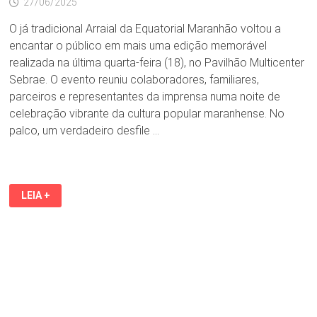
27/06/2025
O já tradicional Arraial da Equatorial Maranhão voltou a
encantar o público em mais uma edição memorável
realizada na última quarta-feira (18), no Pavilhão Multicenter
Sebrae. O evento reuniu colaboradores, familiares,
parceiros e representantes da imprensa numa noite de
celebração vibrante da cultura popular maranhense. No
palco, um verdadeiro desfile …
ARRAIAL
LEIA +
DA
EQUATORIAL
MARANHÃO:
CULTURA,
TRADIÇÃO
E
A
ENERGIA
DO
SÃO
JOÃO