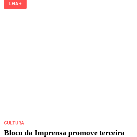
PREFEITURA
LEIA +
DE
SÃO
LUÍS
ELEGE
CORTE
MOMESCA
DO
CARNAVAL
2020
CULTURA
Bloco da Imprensa promove terceira