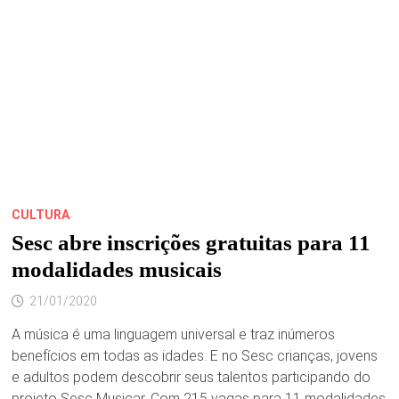
DE
FÉRIAS
DO
TEATRO
SESC
NESTA
QUINTA
CULTURA
Sesc abre inscrições gratuitas para 11
modalidades musicais
21/01/2020
A música é uma linguagem universal e traz inúmeros
benefícios em todas as idades. E no Sesc crianças, jovens
e adultos podem descobrir seus talentos participando do
projeto Sesc Musicar. Com 215 vagas para 11 modalidades