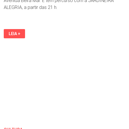
Avenida Beira Mar. E tem percurso com a JARDINEIRA
ALEGRIA, a partir das 21 h.
GINCANA
LEIA +
CARNAVALESCA
DA
BICICLETA
DO
SAMBA
NA
AVENIDA
BEIRA
MAR