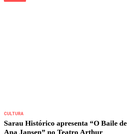
IMPRENSA
PROMOVE
SEGUNDA
CONCENTRAÇÃO
NESTE
SÁBADO
(25)
CULTURA
Sarau Histórico apresenta “O Baile de
Ana Jansen” no Teatro Arthur