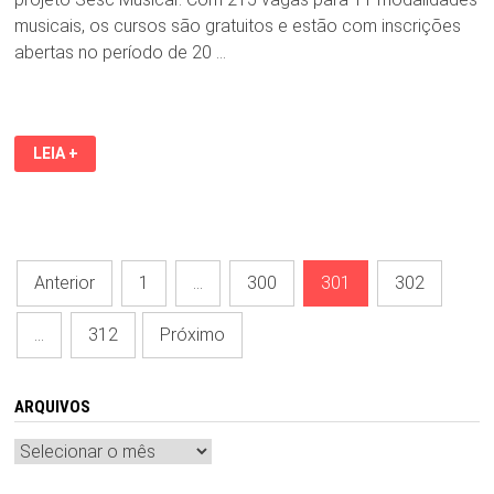
musicais, os cursos são gratuitos e estão com inscrições
abertas no período de 20 …
SESC
LEIA +
ABRE
INSCRIÇÕES
GRATUITAS
PARA
11
MODALIDADES
MUSICAIS
Paginação
Anterior
1
…
300
301
302
de
…
312
Próximo
posts
ARQUIVOS
Arquivos