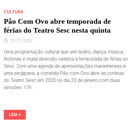
CULTURA
Pão Com Ovo abre temporada de
férias do Teatro Sesc nesta quinta
21/01/2020
Uma programação cultural que une teatro, dança, música,
histórias e muita diversão celebra a temporada de férias no
Sesc. Com uma agenda de apresentações maranhenses e
uma sergipana, a comédia Pão com Ovo abre as cortinas
do Teatro Sesc em 2020 no dia 23 de janeiro com duas
sessões: 17h …
PÃO
LEIA +
COM
OVO
ABRE
TEMPORADA