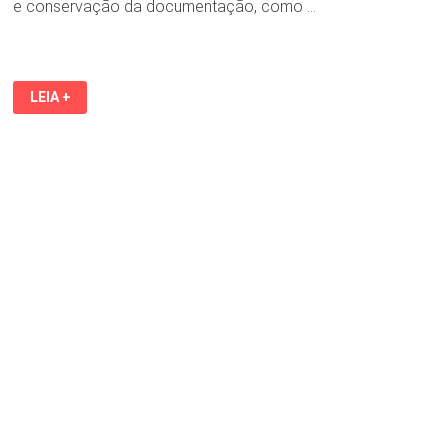
e conservação da documentação, como …
ARQUIVO
LEIA +
PÚBLICO
COMEMORA
46
ANOS
COM
EXPOSIÇÃO
SOBRE
SUA
HISTÓRIA