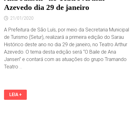
Azevedo dia 29 de janeiro
21/01/2020
A Prefeitura de São Luís, por meio da Secretaria Municipal
de Turismo (Setur), realizará a primeira edição do Sarau
Histórico deste ano no dia 29 de janeiro, no Teatro Arthur
Azevedo. O tema desta edição será “O Baile de Ana
Jansen” e contará com as atuações do grupo Tramando
Teatro …
SARAU
LEIA +
HISTÓRICO
APRESENTA
“O
BAILE
DE
ANA
JANSEN”
NO
TEATRO
ARTHUR