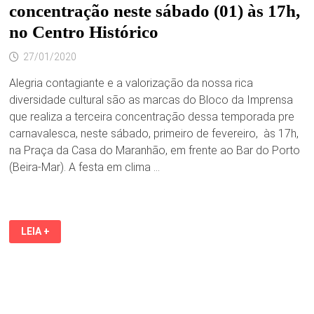
concentração neste sábado (01) às 17h,
no Centro Histórico
27/01/2020
Alegria contagiante e a valorização da nossa rica
diversidade cultural são as marcas do Bloco da Imprensa
que realiza a terceira concentração dessa temporada pre
carnavalesca, neste sábado, primeiro de fevereiro, às 17h,
na Praça da Casa do Maranhão, em frente ao Bar do Porto
(Beira-Mar). A festa em clima …
BLOCO
LEIA +
DA
IMPRENSA
PROMOVE
TERCEIRA
CONCENTRAÇÃO
NESTE
SÁBADO
(01)