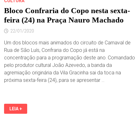
CULTURA
Bloco Confraria do Copo nesta sexta-
feira (24) na Praça Nauro Machado
22/01/2020
Um dos blocos mais animados do circuito de Carnaval de
Rua de São Luís, Confraria do Copo já está na
concentração para a programação deste ano. Comandado
pelo produtor cultural João Azevedo, a banda da
agremiação originária da Vila Gracinha sai da toca na
próxima sexta-feira (24), para se apresentar …
BLOCO
LEIA +
CONFRARIA
DO
COPO
NESTA
SEXTA-
FEIRA
(24)