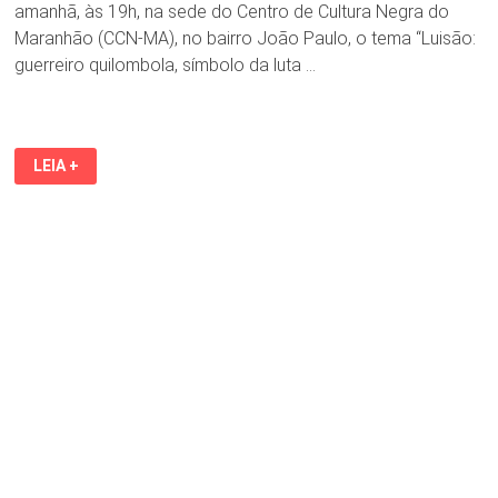
amanhã, às 19h, na sede do Centro de Cultura Negra do
Maranhão (CCN-MA), no bairro João Paulo, o tema “Luisão:
guerreiro quilombola, símbolo da luta …
BLOCO
LEIA +
AFRO
AKOMABU
LANÇA
TEMA
NESTA
QUINTA-
FEIRA
(23)