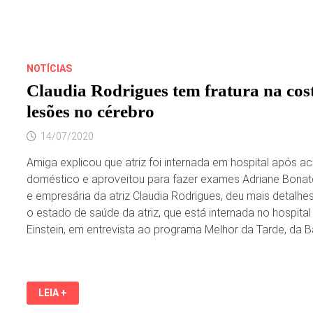
NOTÍCIAS
Claudia Rodrigues tem fratura na cost
lesões no cérebro
14/07/2020
Amiga explicou que atriz foi internada em hospital após a
doméstico e aproveitou para fazer exames Adriane Bonat
e empresária da atriz Claudia Rodrigues, deu mais detalhe
o estado de saúde da atriz, que está internada no hospital
Einstein, em entrevista ao programa Melhor da Tarde, da B
CLAUDIA
LEIA +
RODRIGUES
TEM