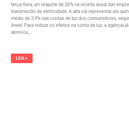
terça-feira, um reajuste de 26% na receita anual das empr
transmissão de eletricidade. A alta vai representar um au
médio de 3,9% nas contas de luz dos consumidores, segu
Aneel. Para reduzir os efeitos na conta de luz, a agência já
aprovou, …
CONTA
LEIA +
DE
LUZ
TERÁ
REAJUSTE
MÉDIO
DE
3,9%
APÓS
ANEEL
APROVAR
AUMENTO
DE
RECEITA
PARA
TRANSMISSORAS
DE
ENERGIA