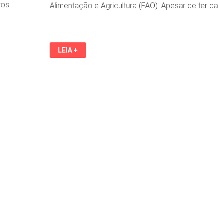
ros
Alimentação e Agricultura (FAO). Apesar de ter 
FOME
LEIA +
CRESCE
NA
AMÉRICA
LATINA
A
NÍVEIS
“ASSUSTADORES”,
DIZ
FAO