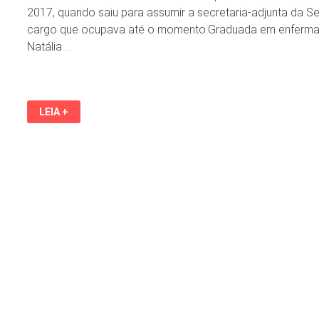
2017, quando saiu para assumir a secretaria-adjunta da S
cargo que ocupava até o momento.Graduada em enferm
Natália …
PREFEITURA
LEIA +
DE
SÃO
LUÍS
INFORMA
NOME
DE
NOVA
TITULAR
DA
SEMUS