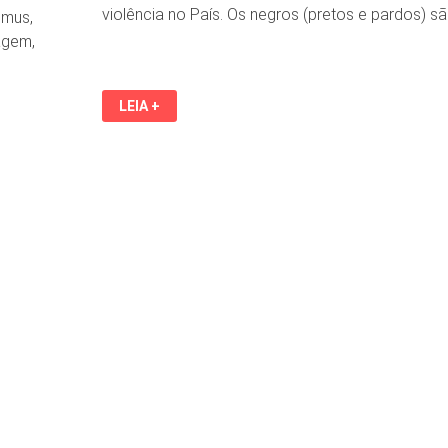
violência no País. Os negros (pretos e pardos) 
emus,
agem,
NEGROS
LEIA +
SÃO
75%
DOS
MORTOS
PELA
POLÍCIA
NO
BRASIL,
APONTA
RELATÓRIO