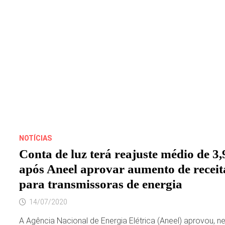
FRATURA
NA
COSTELA
E
LESÕES
NO
CÉREBRO
NOTÍCIAS
Conta de luz terá reajuste médio de 3
após Aneel aprovar aumento de receit
para transmissoras de energia
14/07/2020
A Agência Nacional de Energia Elétrica (Aneel) aprovou, n