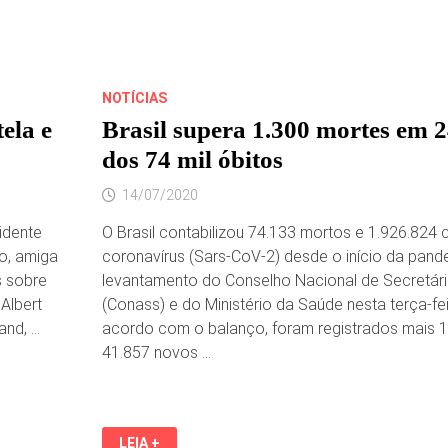
NOTÍCIAS
ela e
Brasil supera 1.300 mortes em 2
dos 74 mil óbitos
14/07/2020
cidente
O Brasil contabilizou 74.133 mortos e 1.926.824
o, amiga
coronavírus (Sars-CoV-2) desde o início da pand
s sobre
levantamento do Conselho Nacional de Secretár
 Albert
(Conass) e do Ministério da Saúde nesta terça-fei
and, …
acordo com o balanço, foram registrados mais 1,
41.857 novos …
BRASIL
LEIA +