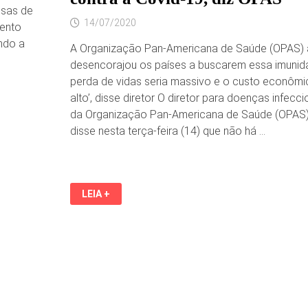
esas de
14/07/2020
mento
ndo a
A Organização Pan-Americana de Saúde (OPAS) 
desencorajou os países a buscarem essa imunid
perda de vidas seria massivo e o custo econômi
alto’, disse diretor O diretor para doenças infecc
da Organização Pan-Americana de Saúde (OPAS),
disse nesta terça-feira (14) que não há …
BRASIL
LEIA +
NÃO
ATINGIU
IMUNIDADE
DE
REBANHO
CONTRA
A
COVID-
19,
DIZ
OPAS