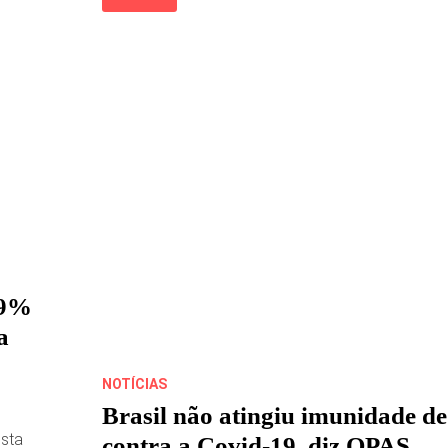
SUPERA
1.300
MORTES
EM
24H
E
PASSA
DOS
74
MIL
ÓBITOS
,9%
a
NOTÍCIAS
Brasil não atingiu imunidade d
esta
contra a Covid-19, diz OPAS