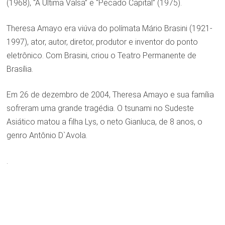
(1968), “A Última Valsa” e “Pecado Capital” (1975).
Theresa Amayo era viúva do polímata Mário Brasini (1921-
1997), ator, autor, diretor, produtor e inventor do ponto
eletrônico. Com Brasini, criou o Teatro Permanente de
Brasília.
Em 26 de dezembro de 2004, Theresa Amayo e sua família
sofreram uma grande tragédia. O tsunami no Sudeste
Asiático matou a filha Lys, o neto Gianluca, de 8 anos, o
genro Antônio D`Avola.
.