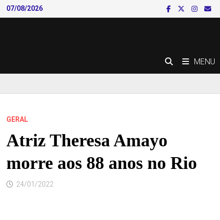
Skip
07/08/2026
to
content
MENU
GERAL
Atriz Theresa Amayo
morre aos 88 anos no Rio
24/01/2022