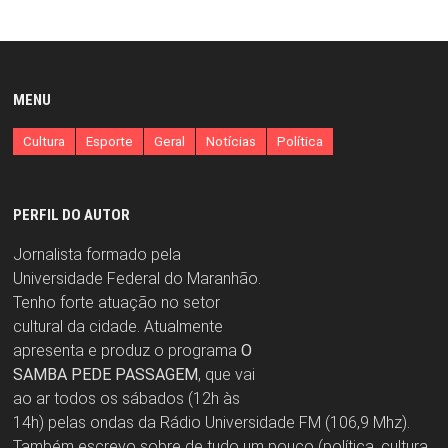
MENU
Cultura
Esporte
Geral
Notícias
Política
PERFIL DO AUTOR
Jornalista formado pela
Universidade Federal do Maranhão.
Tenho forte atuação no setor
cultural da cidade. Atualmente
apresenta e produz o programa
O
SAMBA PEDE PASSAGEM
, que vai
ao ar todos os sábados (12h às
14h) pelas ondas da Rádio Universidade FM (106,9 Mhz).
Também escrevo sobre de tudo um pouco (política, cultura,