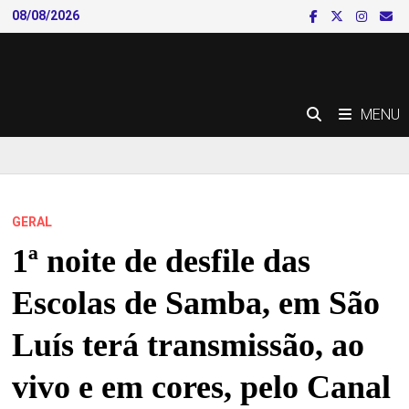
Skip
08/08/2026
to
content
MENU
GERAL
1ª noite de desfile das
Escolas de Samba, em São
Luís terá transmissão, ao
vivo e em cores, pelo Canal