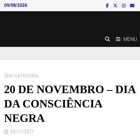
Skip
09/08/2026
to
content
MENU
SEM CATEGORIA
20 DE NOVEMBRO – DIA
DA CONSCIÊNCIA
NEGRA
20/11/2011