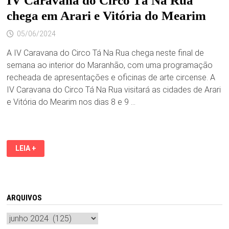
IV Caravana do Circo Tá Na Rua
chega em Arari e Vitória do Mearim
05/06/2024
A IV Caravana do Circo Tá Na Rua chega neste final de
semana ao interior do Maranhão, com uma programação
recheada de apresentações e oficinas de arte circense. A
IV Caravana do Circo Tá Na Rua visitará as cidades de Arari
e Vitória do Mearim nos dias 8 e 9 …
IV
LEIA +
CARAVANA
DO
CIRCO
TÁ
NA
RUA
CHEGA
ARQUIVOS
EM
ARARI
Arquivos
E
VITÓRIA