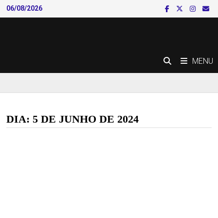
Skip
06/08/2026
to
content
MENU
DIA:
5 DE JUNHO DE 2024