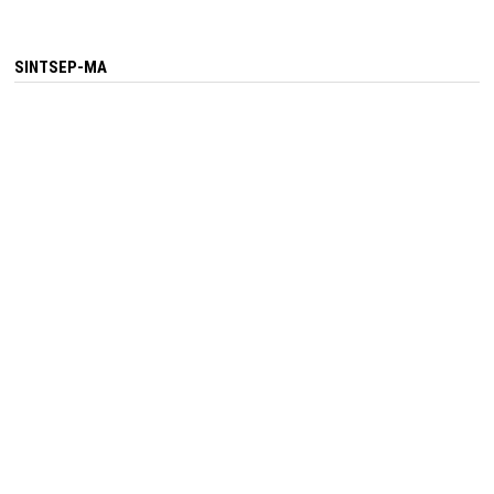
DO
MEARIM
SINTSEP-MA