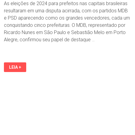
As eleições de 2024 para prefeitos nas capitais brasileiras
resultaram em uma disputa acirrada, com os partidos MDB
e PSD aparecendo como os grandes vencedores, cada um
conquistando cinco prefeituras. O MDB, representado por
Ricardo Nunes em São Paulo e Sebastião Melo em Porto
Alegre, confirmou seu papel de destaque …
RESULTADO
LEIA +
DAS
ELEIÇÕES
DE
2024:
MDB
E
PSD
NO
TOPO
DO
RANKING
DE
PREFEITURAS