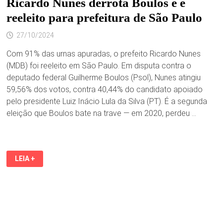
Ricardo Nunes derrota Boulos e é
reeleito para prefeitura de São Paulo
27/10/2024
Com 91% das urnas apuradas, o prefeito Ricardo Nunes
(MDB) foi reeleito em São Paulo. Em disputa contra o
deputado federal Guilherme Boulos (Psol), Nunes atingiu
59,56% dos votos, contra 40,44% do candidato apoiado
pelo presidente Luiz Inácio Lula da Silva (PT). É a segunda
eleição que Boulos bate na trave — em 2020, perdeu …
RICARDO
LEIA +
NUNES
DERROTA
BOULOS
E
É
REELEITO
PARA
PREFEITURA
DE