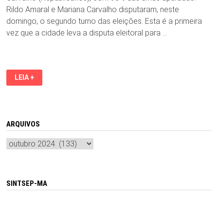
Rildo Amaral e Mariana Carvalho disputaram, neste
domingo, o segundo turno das eleições. Esta é a primeira
vez que a cidade leva a disputa eleitoral para …
RILDO
LEIA +
AMARAL
É
ELEITO
PREFEITO
DE
IMPERATRIZ
ARQUIVOS
Arquivos
SINTSEP-MA