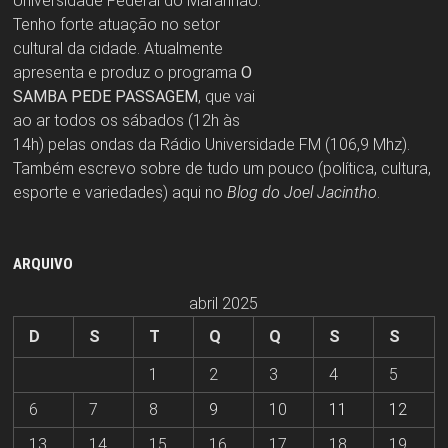
Universidade Federal do Maranhão.
Tenho forte atuação no setor
cultural da cidade. Atualmente
apresenta e produz o programa
O
SAMBA PEDE PASSAGEM
, que vai
ao ar todos os sábados (12h às
14h) pelas ondas da Rádio Universidade FM (106,9 Mhz).
Também escrevo sobre de tudo um pouco (política, cultura,
esporte e variedades) aqui no
Blog do Joel Jacintho
.
ARQUIVO
abril 2025
D
S
T
Q
Q
S
S
1
2
3
4
5
6
7
8
9
10
11
12
13
14
15
16
17
18
19