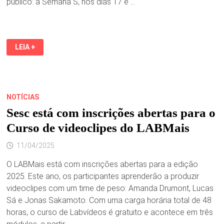
público: a Semana S, nos dias 17 e …
ABERTURA
LEIA +
DO
BALAIO
DE
SOTAQUES
2025
É
DESTAQUE
NOTÍCIAS
DA
SEMANA
Sesc está com inscrições abertas para o
S
DO
Curso de videoclipes do LABMais
COMÉRCIO
EM
SÃO
11/04/2025
LUÍS
O LABMais está com inscrições abertas para a edição
2025. Este ano, os participantes aprenderão a produzir
videoclipes com um time de peso: Amanda Drumont, Lucas
Sá e Jonas Sakamoto. Com uma carga horária total de 48
horas, o curso de Labvídeos é gratuito e acontece em três