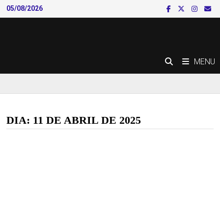
Skip
05/08/2026
to
content
MENU
DIA:
11 DE ABRIL DE 2025