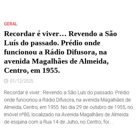
E
GRAÇA
ARANHA
E
PRAÇA
MANUEL
GERAL
BECKMAN,
EM
Recordar é viver… Revendo a São
SÃO
LUÍS.
Luís do passado. Prédio onde
funcionou a Rádio Difusora, na
avenida Magalhães de Almeida,
Centro, em 1955.
01/12/2025
Recordar é viver… Revendo a São Luís do passado. Prédio
onde funcionou a Rádio Difusora, na avenida Magalhães de
Almeida, Centro, em 1955. No dia 29 de outubro de 1955, no
imóvel n⁰80, localizado na Avenida Magalhães de Almeida
de esquina com a Rua 14 de Julho, no Centro, foi …