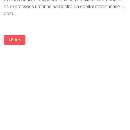
as expressões urbanas no Centro da capital maranhense –,
com …
GRATUITA,
LEIA +
OCUPAÇÃO
BARROCA
SLZ
2025
TERÁ
INTERVENÇÕES
ARTÍSTICAS,
BRECHÓS,
OFICINAS
E
SHOWS
NOS
DIAS
5
E
7.12,
NAS
RUAS
ISAAC
MARTINS
DE
BARROCAS