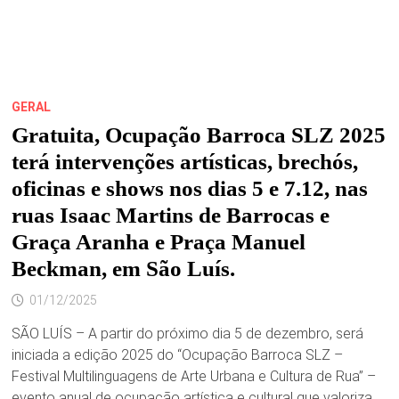
DIA
1º
DE
DEZEMBRO,
NO
PALÁCIO
DOS
LEÕES,
ÀS
GERAL
17H
Gratuita, Ocupação Barroca SLZ 2025
terá intervenções artísticas, brechós,
oficinas e shows nos dias 5 e 7.12, nas
ruas Isaac Martins de Barrocas e
Graça Aranha e Praça Manuel
Beckman, em São Luís.
01/12/2025
SÃO LUÍS – A partir do próximo dia 5 de dezembro, será
iniciada a edição 2025 do “Ocupação Barroca SLZ –
Festival Multilinguagens de Arte Urbana e Cultura de Rua” –
evento anual de ocupação artística e cultural que valoriza