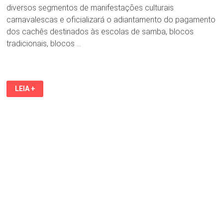
diversos segmentos de manifestações culturais
carnavalescas e oficializará o adiantamento do pagamento
dos cachês destinados às escolas de samba, blocos
tradicionais, blocos …
GOVERNO
LEIA +
DO
MARANHÃO
ANUNCIA
INVESTIMENTO
DE
R$
20
MILHÕES
AOS
GRUPOS
LOCAIS
PARA
O
CARNAVAL
2026.
ANÚNCIO
OFICIAL
SERÁ
NO