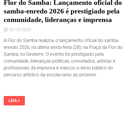
E
Flor do Samba: Lançamento oficial do
DOMINGO
(14.12),
samba-enredo 2026 é prestigiado pela
ÀS
20H.
comunidade, lideranças e imprensa
01/12/2025
A Flor do Samba realizou o lançamento oficial do samba-
enredo 2026, na última sexta-feira (28), na Praça da Flor do
Samba, no Desterro. O evento foi prestigiado pela
comunidade, lideranças políticas, convidados, artistas e
profissionais da imprensa e marcou o início público do
percurso artístico da escola rumo ao próximo …
FLOR
LEIA +
DO
SAMBA:
LANÇAMENTO
OFICIAL
DO
SAMBA-
ENREDO