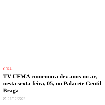
2026
É
PRESTIGIADO
PELA
COMUNIDADE,
LIDERANÇAS
E
IMPRENSA
GERAL
TV UFMA comemora dez anos no ar,
nesta sexta-feira, 05, no Palacete Gentil
Braga
01/12/2025