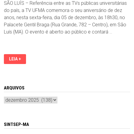
SÃO LUÍS – Referência entre as TVs públicas universitárias
do país, a TV UFMA comemora o seu aniversário de dez
anos, nesta sexta-feira, dia 05 de dezembro, às 18h30, no
Palacete Gentil Braga (Rua Grande, 782 – Centro), em São
Luís (MA). O evento é aberto ao público e contará …
TV
LEIA +
UFMA
COMEMORA
DEZ
ANOS
NO
AR,
NESTA
ARQUIVOS
SEXTA-
FEIRA,
Arquivos
05,
NO
PALACETE
GENTIL
BRAGA
SINTSEP-MA