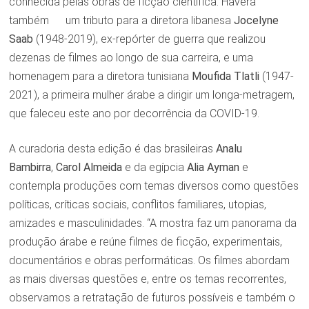
conhecida pelas obras de ficção científica. Haverá
também um tributo para a diretora libanesa
Jocelyne
Saab
(1948-2019), ex-repórter de guerra que realizou
dezenas de filmes ao longo de sua carreira, e uma
homenagem para a diretora tunisiana
Moufida Tlatli
(1947-
2021), a primeira mulher árabe a dirigir um longa-metragem,
que faleceu este ano por decorrência da COVID-19.
A curadoria desta edição é das brasileiras
Analu
Bambirra
,
Carol Almeida
e da egípcia
Alia Ayman
e
contempla produções com temas diversos como questões
políticas, críticas sociais, conflitos familiares, utopias,
amizades e masculinidades. “A mostra faz um panorama da
produção árabe e reúne filmes de ficção, experimentais,
documentários e obras performáticas. Os filmes abordam
as mais diversas questões e, entre os temas recorrentes,
observamos a retratação de futuros possíveis e também o