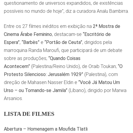
questionamento de universos expandidos, de existências
possíveis no mundo de hoje”, diz a curadora Analu Bambirra.
Entre os 27 filmes inéditos em exibição na
2ª
Mostra de
Cinema Árabe Feminino
, destacam-se
“Escritório de
Espera”
,
“Barbès”
e
“Portão de Ceuta”
, dirigidos pela
marroquina Randa Maroufi, que participará de um debate
sobre as produções;
“Quando Coisas
Acontecem”
(Palestina/Reino Unido), de Oraib Toukan;
“O
Protesto Silencioso: Jerusalém 1929”
(Palestina), com
direção de Mahasen Nasser Eldin e
“Você Já Matou Um
Urso – ou Tornando-se Jamila”
(Líbano), dirigido por Marwa
Arsanios.
LISTA DE FILMES
Abertura – Homenagem a Moufida Tlatli