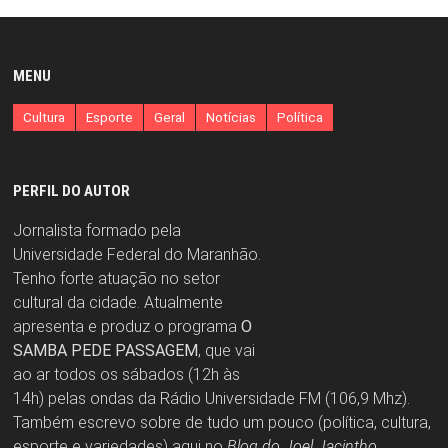
MENU
Cultura
Esporte
Geral
Notícias
Política
PERFIL DO AUTOR
Jornalista formado pela
Universidade Federal do Maranhão.
Tenho forte atuação no setor
cultural da cidade. Atualmente
apresenta e produz o programa
O
SAMBA PEDE PASSAGEM
, que vai
ao ar todos os sábados (12h às
14h) pelas ondas da Rádio Universidade FM (106,9 Mhz).
Também escrevo sobre de tudo um pouco (política, cultura,
esporte e variedades) aqui no
Blog do Joel Jacintho
.