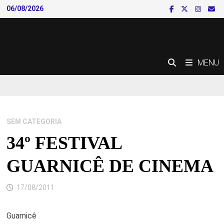
Skip
06/08/2026
to
content
MENU
SEM CATEGORIA
34º FESTIVAL
GUARNICÊ DE CINEMA
17/08/2011
Guarnicê