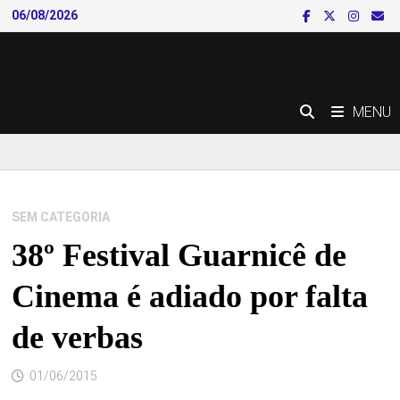
Skip
06/08/2026
to
content
MENU
SEM CATEGORIA
38º Festival Guarnicê de
Cinema é adiado por falta
de verbas
01/06/2015