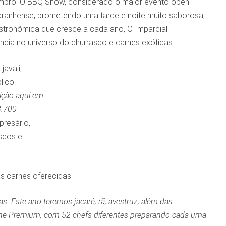
mbro. O BBQ Show, considerado o maior evento open
aranhense, prometendo uma tarde e noite muito saborosa,
stronômica que cresce a cada ano, O Imparcial
ncia no universo do churrasco e carnes exóticas.
javali,
lico
ição aqui em
3.700
resário,
scos e
s carnes oferecidas.
s. Este ano teremos jacaré, rã, avestruz, além das
carne Premium, com 52 chefs diferentes preparando cada uma