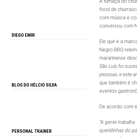
A fumaça do chur
food de churrasc
com música e con
conversou com Ne
DIEGO EMIR
Ele que é a marca
Negro BBQ relemb
maranhense desde
São Luís foi suce
pessoas, e este an
que também é che
BLOG DO HÉLCIO SILVA
eventos gastron
De acordo com el
“A gente trabalha
queridinhas do pú
PERSONAL TRAINER