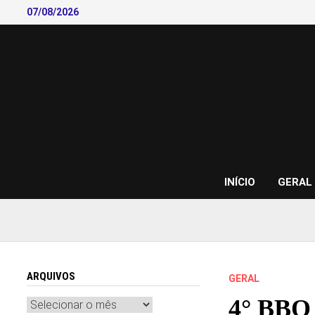
Skip
07/08/2026
to
content
INÍCIO
GERAL
ARQUIVOS
GERAL
4° BBQ 
Arquivos