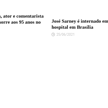
, ator e comentarista
José Sarney é internado e
morre aos 95 anos no
hospital em Brasília
25/06/2021