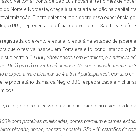
rasco vai tomar conta de São Luís novamente no mês de nove
o do Norte e Nordeste, chega à sua quarta edição na capital m
fraternização. E para entender mais sobre essa experiência ga
gro BBQ, representante oficial do evento em São Luís e referê
 registrada do evento e este ano estará na estação de jacaré e 
ra que o festival nasceu em Fortaleza e foi conquistando o púb
 sua estreia. “
O BBQ Show nasceu em Fortaleza, e a primeira ed
sso. De lá pra cá o evento só cresceu. No ano passado reunimos 
o a expectativa é alcançar de 4 a 5 mil participantes”,
conta o emp
f e proprietário da marca Negro BBQ, especializada em churra
ômicos.
e, o segredo do sucesso está na qualidade e na diversidade da
 100% com proteínas qualificadas, cortes premium e carnes exótica
blico: picanha, ancho, chorizo e costela. São +40 estações de 