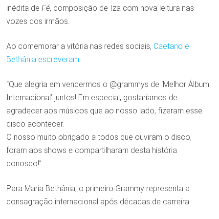
inédita de
Fé
, composição de Iza com nova leitura nas
vozes dos irmãos.
Ao comemorar a vitória nas redes sociais,
Caetano e
Opens
Bethânia escreveram
:
in
“Que alegria em vencermos o @grammys de ‘Melhor Álbum
a
Internacional’ juntos! Em especial, gostaríamos de
new
agradecer aos músicos que ao nosso lado, fizeram esse
window
disco acontecer.
O nosso muito obrigado a todos que ouviram o disco,
foram aos shows e compartilharam desta história
conosco!”
Para Maria Bethânia, o primeiro Grammy representa a
consagração internacional após décadas de carreira.