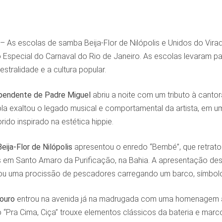
– As escolas de samba Beija-Flor de Nilópolis e Unidos do Vira
 Especial do Carnaval do Rio de Janeiro. As escolas levaram p
stralidade e a cultura popular.
pendente de Padre Miguel
abriu a noite com um tributo à cantor
ola exaltou o legado musical e comportamental da artista, em 
rido inspirado na estética hippie.
Beija-Flor de Nilópolis
apresentou o enredo “Bembé”, que retrato
s em Santo Amaro da Purificação, na Bahia. A apresentação 
ou uma procissão de pescadores carregando um barco, símbolo 
douro
entrou na avenida já na madrugada com uma homenagem a
 “Pra Cima, Ciça” trouxe elementos clássicos da bateria e marco