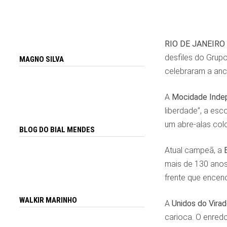
RIO DE JANEIRO
desfiles do Grupo
MAGNO SILVA
celebraram a ance
A
Mocidade Inde
liberdade”, a esc
um abre-alas colo
BLOG DO BIAL MENDES
Atual campeã, a
mais de 130 ano
frente que encen
WALKIR MARINHO
A
Unidos do Vira
carioca. O enredo