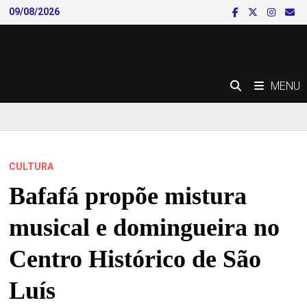
Skip
09/08/2026
to
content
MENU
CULTURA
Bafafá propõe mistura
musical e domingueira no
Centro Histórico de São
Luís