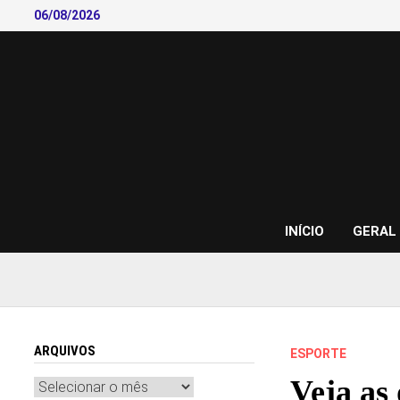
Skip
06/08/2026
to
content
INÍCIO
GERAL
ARQUIVOS
ESPORTE
Veja as 
Arquivos