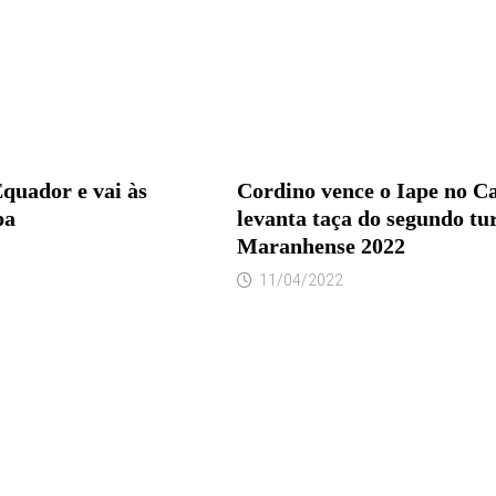
Equador e vai às
Cordino vence o Iape no Ca
pa
levanta taça do segundo tu
Maranhense 2022
11/04/2022