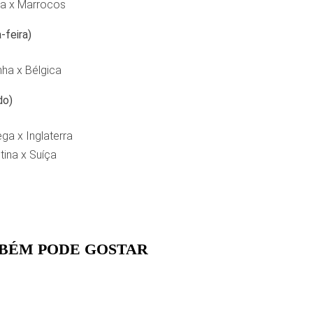
ça x Marrocos
-feira)
ha x Bélgica
do)
ga x Inglaterra
tina x Suíça
BÉM PODE GOSTAR