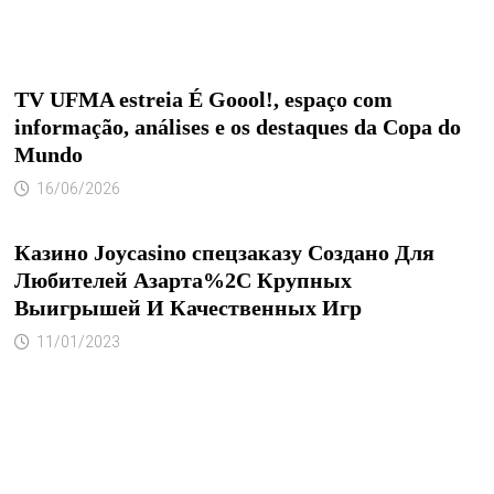
TV UFMA estreia É Goool!, espaço com
informação, análises e os destaques da Copa do
Mundo
16/06/2026
Казино Joycasino спецзаказу Создано Для
Любителей Азарта%2C Крупных
Выигрышей И Качественных Игр
11/01/2023