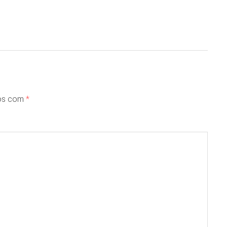
dos com
*