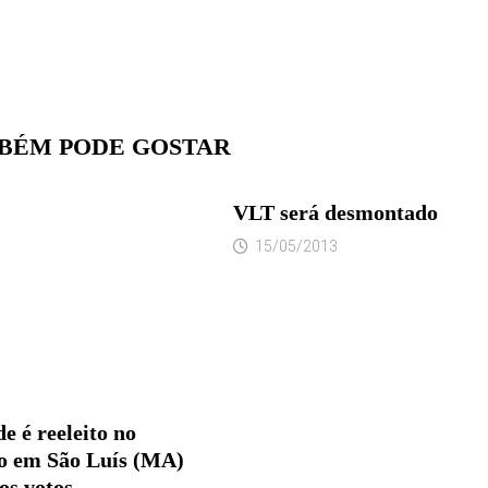
BÉM PODE GOSTAR
VLT será desmontado
15/05/2013
e é reeleito no
o em São Luís (MA)
os votos