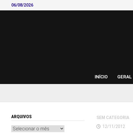
Skip
06/08/2026
to
content
INÍCIO
GERAL
ARQUIVOS
SEM CATEGORIA
12/11/2012
Arquivos