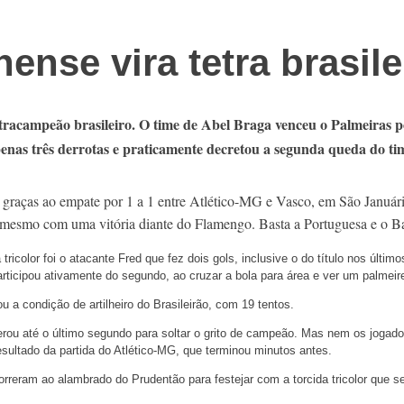
ense vira tetra brasil
tracampeão brasileiro. O time de Abel Braga venceu o Palmeiras 
as três derrotas e praticamente decretou a segunda queda do time
el graças ao empate por 1 a 1 entre Atlético-MG e Vasco, em São Január
mesmo com uma vitória diante do Flamengo. Basta a Portuguesa e o B
ricolor foi o atacante Fred que fez dois gols, inclusive o do título nos últim
articipou ativamente do segundo, ao cruzar a bola para área e ver um palmeir
 a condição de artilheiro do Brasileirão, com 19 tentos.
perou até o último segundo para soltar o grito de campeão. Mas nem os jogado
esultado da partida do Atlético-MG, que terminou minutos antes.
reram ao alambrado do Prudentão para festejar com a torcida tricolor que se 