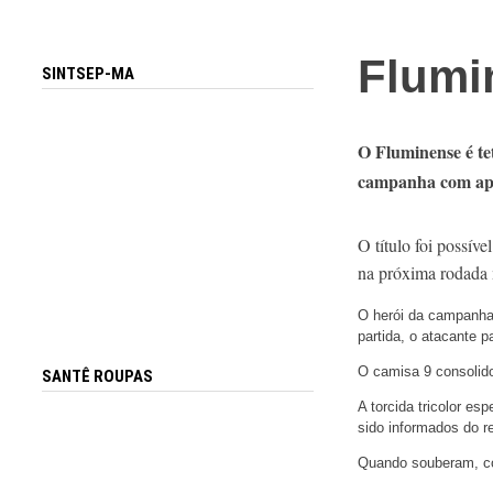
Flumin
SINTSEP-MA
O Fluminense é te
campanha com apen
O título foi possív
na próxima rodada 
O herói da campanha t
partida, o atacante p
O camisa 9 consolidou
SANTÊ ROUPAS
A torcida tricolor es
sido informados do r
Quando souberam, cor