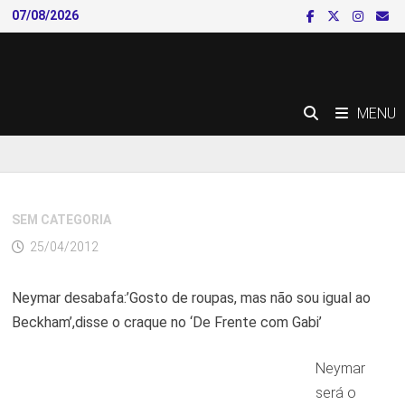
Skip
07/08/2026
to
content
MENU
SEM CATEGORIA
25/04/2012
Neymar desabafa:’Gosto de roupas, mas não sou igual ao
Beckham’,disse o craque no ‘De Frente com Gabi’
Neymar
será o