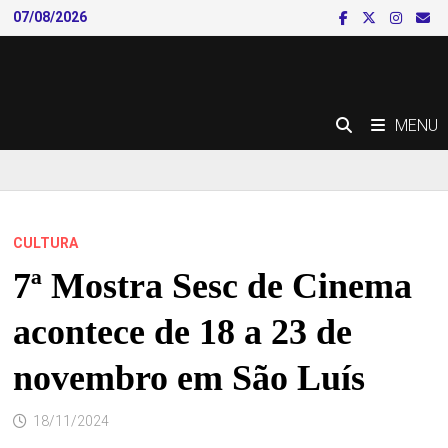
Skip
07/08/2026
to
content
MENU
CULTURA
7ª Mostra Sesc de Cinema
acontece de 18 a 23 de
novembro em São Luís
18/11/2024