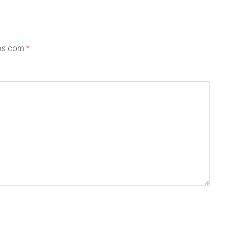
dos com
*