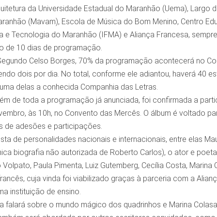
uitetura da Universidade Estadual do Maranhão (Uema), Largo da
aranhão (Mavam), Escola de Música do Bom Menino, Centro Educ
 e Tecnologia do Maranhão (IFMA) e Aliança Francesa, sempre d
o de 10 dias de programação.
gundo Celso Borges, 70% da programação acontecerá no Conven
 sendo dois por dia. No total, conforme ele adiantou, haverá 40 e
 uma delas a conhecida Companhia das Letras.
ém de toda a programação já anunciada, foi confirmada a partic
vembro, às 10h, no Convento das Mercês. O álbum é voltado para
 de adesões e participações.
sta de personalidades nacionais e internacionais, entre elas Ma
ca biografia não autorizada de Roberto Carlos), o ator e poeta
Volpato, Paula Pimenta, Luiz Gutemberg, Cecília Costa, Marina C
ncês, cuja vinda foi viabilizado graças à parceria com a Aliança
a instituição de ensino.
a falará sobre o mundo mágico dos quadrinhos e Marina Colasan