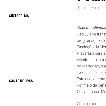
31/10/2014
SINTSEP-MA
Caderno Alternat
São Luís se trans
programação se e
Fundação da Memó
A abertura será 
evento e da jorn
do Maranhão, em 
Teixeira , faleci
Este ano, o tema 
SANTÊ ROUPAS
por meio da pena 
Convento das Me
Com curadoria de