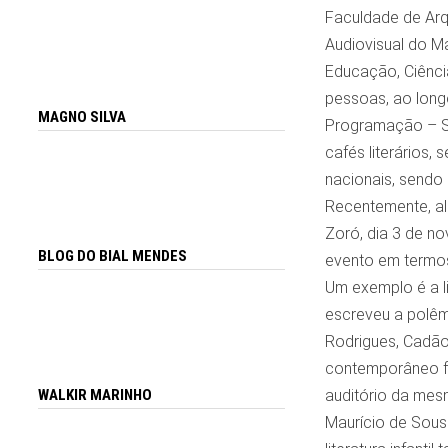
Faculdade de Arq
Audiovisual do M
Educação, Ciência
pessoas, ao long
MAGNO SILVA
Programação – Se
cafés literários,
nacionais, sendo
Recentemente, al
Zoró, dia 3 de no
BLOG DO BIAL MENDES
evento em termos
Um exemplo é a li
escreveu a polêmi
Rodrigues, Cadão 
contemporâneo fra
WALKIR MARINHO
auditório da mesm
Maurício de Sous