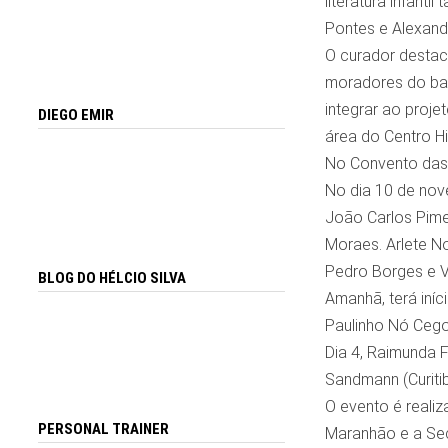
literatura infant
Pontes e Alexand
O curador destac
moradores do bai
integrar ao proj
DIEGO EMIR
área do Centro Hi
No Convento das 
No dia 10 de nove
João Carlos Pime
Moraes. Arlete N
Pedro Borges e Ví
BLOG DO HÉLCIO SILVA
Amanhã, terá iní
Paulinho Nó Cego 
Dia 4, Raimunda 
Sandmann (Curitib
O evento é reali
PERSONAL TRAINER
Maranhão e a Sec