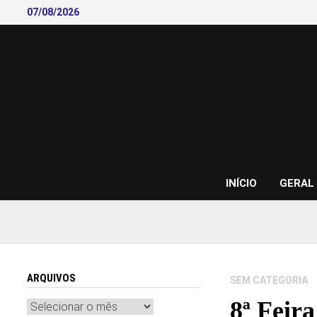
Skip
07/08/2026
to
content
INÍCIO
GERAL
ARQUIVOS
SEM CATEGORIA
8ª Feir
Arquivos