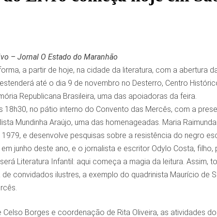
ivo – Jornal O Estado do Maranhão
forma, a partir de hoje, na cidade da literatura, com a abertura d
stenderá até o dia 9 de novembro no Desterro, Centro Histór
ria Republicana Brasileira, uma das apoiadoras da feira.
às 18h30, no pátio interno do Convento das Mercês, com a pres
alista Mundinha Araújo, uma das homenageadas. Maria Raimunda
1979, e desenvolve pesquisas sobre a resistência do negro esc
do em junho deste ano, e o jornalista e escritor Odylo Costa, f
será Literatura Infantil: aqui começa a magia da leitura. Assi
de convidados ilustres, a exemplo do quadrinista Maurício de S
rcês.
 Celso Borges e coordenação de Rita Oliveira, as atividades d