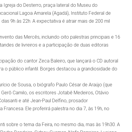
 Igreja do Desterro, praça lateral do Museu do
acional Lagoa Amarela (Agadá), Instituto Federal de
as 9h às 22h. A expectativa é atrair mais de 200 mil
to das Mercês, incluindo oito palestras principais e 16
standes de livreiros e a participação de duas editoras
ipação do cantor Zeca Baleiro, que lançará o CD autoral
 o público infantil. Borges destacou a grandiosidade do
urício de Sousa, o biógrafo Paulo César de Araújo (que
 Gerô Camilo, os escritores Jotabê Medeiros, Otávio
olasanti e até Jean-Paul Delfino, prosador
 Francesa. Ele proferirá palestra no dia 7, às 19h, no
ti sobre o tema da Feira, no mesmo dia, mas às 19h30. A