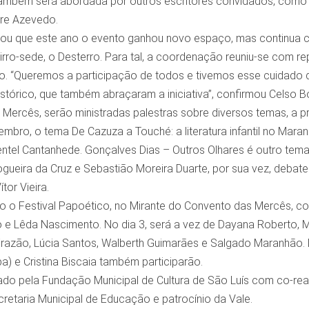
il também será abordada por outros escritores convidados, como
re Azevedo.
ou que este ano o evento ganhou novo espaço, mas continua 
rro-sede, o Desterro. Para tal, a coordenação reuniu-se com r
eto. “Queremos a participação de todos e tivemos esse cuidado 
stórico, que também abraçaram a iniciativa”, confirmou Celso B
Mercês, serão ministradas palestras sobre diversos temas, a p
mbro, o tema De Cazuza a Touché: a literatura infantil no Mara
ntel Cantanhede. Gonçalves Dias – Outros Olhares é outro tema
ogueira da Cruz e Sebastião Moreira Duarte, por sua vez, deba
tor Vieira.
cio o Festival Papoético, no Mirante do Convento das Mercês, 
e Lêda Nascimento. No dia 3, será a vez de Dayana Roberto, Mar
Frazão, Lúcia Santos, Walberth Guimarães e Salgado Maranhão.
a) e Cristina Biscaia também participarão.
zado pela Fundação Municipal de Cultura de São Luís com co-re
retaria Municipal de Educação e patrocínio da Vale.