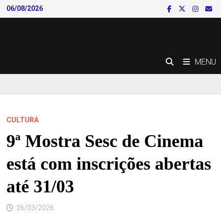
Skip
06/08/2026
to
content
MENU
CULTURA
9ª Mostra Sesc de Cinema
está com inscrições abertas
até 31/03
26/03/2026