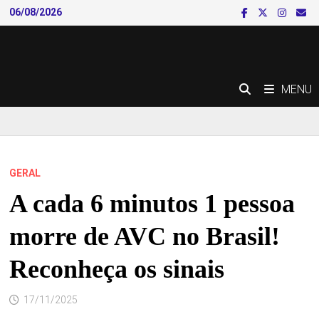
Skip
06/08/2026
to
content
MENU
GERAL
A cada 6 minutos 1 pessoa
morre de AVC no Brasil!
Reconheça os sinais
17/11/2025