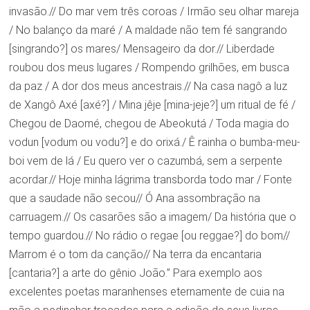
invasão.// Do mar vem três coroas / Irmão seu olhar mareja
/ No balanço da maré / A maldade não tem fé sangrando
[singrando?] os mares/ Mensageiro da dor.// Liberdade
roubou dos meus lugares / Rompendo grilhões, em busca
da paz / A dor dos meus ancestrais.// Na casa nagô a luz
de Xangô Axé [axé?] / Mina jêje [mina-jeje?] um ritual de fé /
Chegou de Daomé, chegou de Abeokutá / Toda magia do
vodun [vodum ou vodu?] e do orixá./ Ê rainha o bumba-meu-
boi vem de lá / Eu quero ver o cazumbá, sem a serpente
acordar.// Hoje minha lágrima transborda todo mar / Fonte
que a saudade não secou// Ó Ana assombração na
carruagem.// Os casarões são a imagem/ Da história que o
tempo guardou.// No rádio o regae [ou reggae?] do bom//
Marrom é o tom da canção// Na terra da encantaria
[cantaria?] a arte do gênio João.” Para exemplo aos
excelentes poetas maranhenses eternamente de cuia na