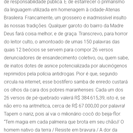
de responsabilidade pública. É de estarrecer o primarismo
da linguagem utilizada em homenagem à cidade-Atenas
Brasileira. Francamente, um grosseiro e inadmissível insulto
às nossas tradições. Qualquer garoto do bairro da Madre
Deus fará coisa melhor; e de graça. Transcrevo, para horror
do leitor culto, o amontoado de umas 150 palavras das
quais 12 beócios se servem para compor 26 versos
denunciadores de ensandecimento coletivo, ou, quem sabe,
de inatos dotes de asnice potencializada por alucinógenos
reprimidos pela polícia antidrogas. Pior é que, segundo
circula na internet, esse bostífero samba de enredo custará
os olhos da cara dos pobres maranhenses: Cada um dos
26 versos de pé-quebrado valerá R$ 384.615,39; isto é, se
não erro na aritmética, cerca de R$ 67.000,00 por palavra!
Tapem o nariz, pois aí vai o milionário cocô do beija-flor:
“Tem magia em cada palmeira que brota em seu chão// O
homem nativo da terra / Resiste em bravura / A dor da