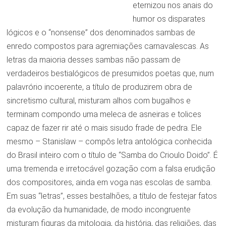
eternizou nos anais do
humor os disparates
lógicos e o “nonsense” dos denominados sambas de
enredo compostos para agremiações carnavalescas. As
letras da maioria desses sambas não passam de
verdadeiros bestialógicos de presumidos poetas que, num
palavrório incoerente, a título de produzirem obra de
sincretismo cultural, misturam alhos com bugalhos e
terminam compondo uma meleca de asneiras e tolices
capaz de fazer rir até o mais sisudo frade de pedra. Ele
mesmo – Stanislaw – compôs letra antológica conhecida
do Brasil inteiro com o título de “Samba do Crioulo Doido”. É
uma tremenda e irretocável gozação com a falsa erudição
dos compositores, ainda em voga nas escolas de samba.
Em suas “letras”, esses bestalhões, a título de festejar fatos
da evolução da humanidade, de modo incongruente
misturam figuras da mitologia, da história, das religiões, das