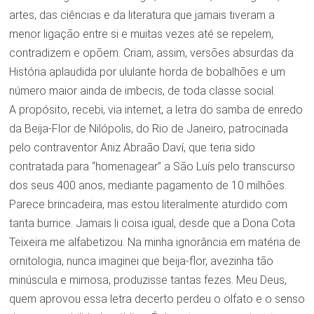
artes, das ciências e da literatura que jamais tiveram a
menor ligação entre si e muitas vezes até se repelem,
contradizem e opõem. Criam, assim, versões absurdas da
História aplaudida por ululante horda de bobalhões e um
número maior ainda de imbecis, de toda classe social.
A propósito, recebi, via internet, a letra do samba de enredo
da Beija-Flor de Nilópolis, do Rio de Janeiro, patrocinada
pelo contraventor Aniz Abraão Daví, que teria sido
contratada para “homenagear” a São Luís pelo transcurso
dos seus 400 anos, mediante pagamento de 10 milhões.
Parece brincadeira, mas estou literalmente aturdido com
tanta burrice. Jamais li coisa igual, desde que a Dona Cota
Teixeira me alfabetizou. Na minha ignorância em matéria de
ornitologia, nunca imaginei que beija-flor, avezinha tão
minúscula e mimosa, produzisse tantas fezes. Meu Deus,
quem aprovou essa letra decerto perdeu o olfato e o senso