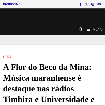
Skip
06/08/2026
to
content
MENU
GERAL
A Flor do Beco da Mina:
Música maranhense é
destaque nas rádios
Timbira e Universidade e