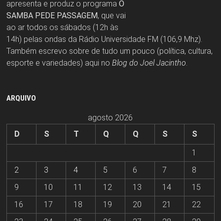
apresenta e produz o programa
O
SAMBA PEDE PASSAGEM
, que vai
ao ar todos os sábados (12h às
14h) pelas ondas da Rádio Universidade FM (106,9 Mhz).
Também escrevo sobre de tudo um pouco (política, cultura,
esporte e variedades) aqui no
Blog do Joel Jacintho
.
ARQUIVO
agosto 2026
D
S
T
Q
Q
S
S
1
2
3
4
5
6
7
8
9
10
11
12
13
14
15
16
17
18
19
20
21
22