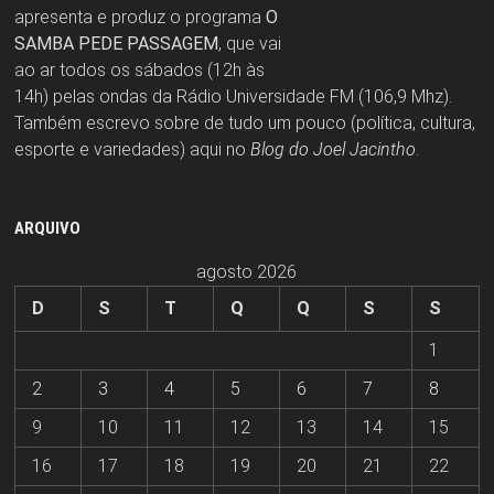
apresenta e produz o programa
O
SAMBA PEDE PASSAGEM
, que vai
ao ar todos os sábados (12h às
14h) pelas ondas da Rádio Universidade FM (106,9 Mhz).
Também escrevo sobre de tudo um pouco (política, cultura,
esporte e variedades) aqui no
Blog do Joel Jacintho
.
ARQUIVO
agosto 2026
D
S
T
Q
Q
S
S
1
2
3
4
5
6
7
8
9
10
11
12
13
14
15
16
17
18
19
20
21
22