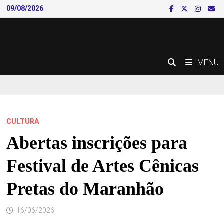
Skip
09/08/2026
to
content
MENU
CULTURA
Abertas inscrições para
Festival de Artes Cênicas
Pretas do Maranhão
16/06/2026