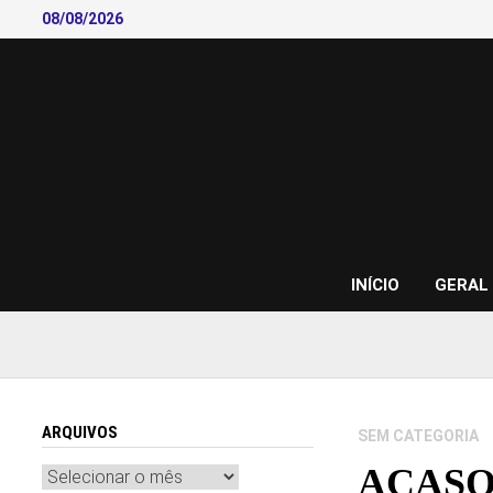
Skip
08/08/2026
to
content
INÍCIO
GERAL
ARQUIVOS
SEM CATEGORIA
ACASO: 
Arquivos