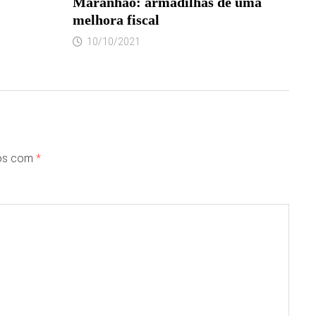
Maranhão: armadilhas de uma
melhora fiscal
10/10/2021
dos com
*