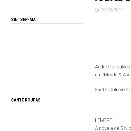
20/05/2011
SINTSEP-MA
André Gonçalves 
em “Morde & Asso
Fonte: Coluna OU
SANTÊ ROUPAS
_________________
LEMBRE:
A novela de Silv