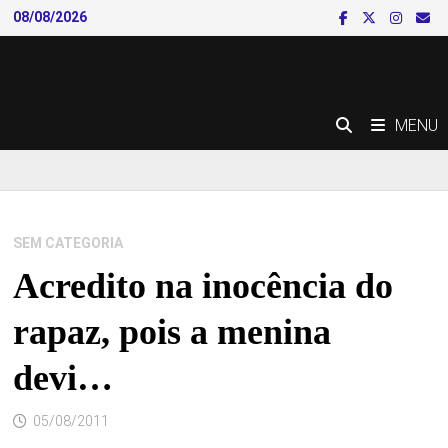
Skip
08/08/2026
to
content
MENU
SEM CATEGORIA
Acredito na inocência do
rapaz, pois a menina
devi…
05/08/2011