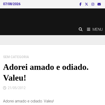
Skip
07/08/2026
to
content
MENU
SEM CATEGORIA
Adorei amado e odiado.
Valeu!
21/05/2012
Adorei amado e odiado. Valeu!