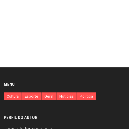
MENU
Cultura
Esporte
Geral
Notícias
Política
PERFIL DO AUTOR
Jornalista formado pela