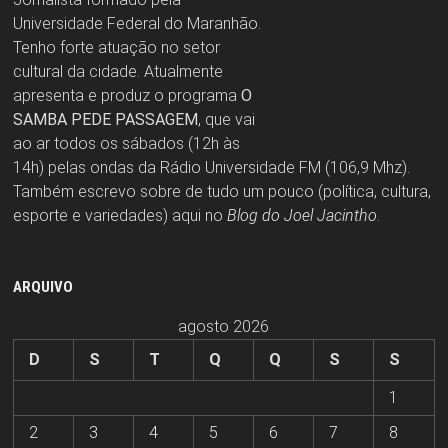
Universidade Federal do Maranhão.
Tenho forte atuação no setor
cultural da cidade. Atualmente
apresenta e produz o programa
O
SAMBA PEDE PASSAGEM
, que vai
ao ar todos os sábados (12h às
14h) pelas ondas da Rádio Universidade FM (106,9 Mhz).
Também escrevo sobre de tudo um pouco (política, cultura,
esporte e variedades) aqui no
Blog do Joel Jacintho
.
ARQUIVO
agosto 2026
D
S
T
Q
Q
S
S
1
2
3
4
5
6
7
8