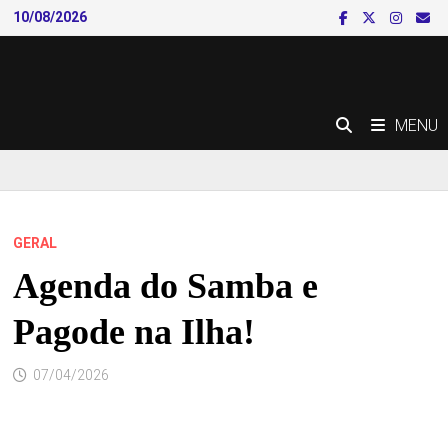
Skip
10/08/2026
to
content
MENU
GERAL
Agenda do Samba e
Pagode na Ilha!
07/04/2026