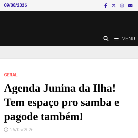
Skip
09/08/2026
to
content
MENU
GERAL
Agenda Junina da Ilha!
Tem espaço pro samba e
pagode também!
26/05/2026