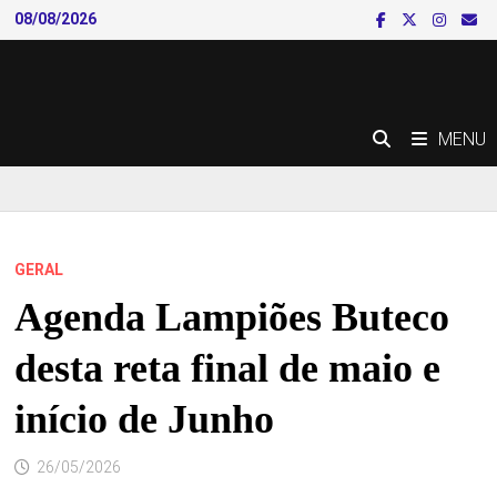
Skip
08/08/2026
to
content
MENU
GERAL
Agenda Lampiões Buteco
desta reta final de maio e
início de Junho
26/05/2026