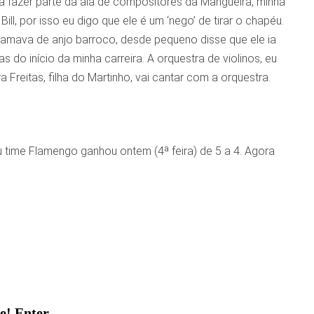
er a fazer parte da ala de compositores da Mangueira, minha
ll, por isso eu digo que ele é um ‘nego’ de tirar o chapéu.
hamava de anjo barroco, desde pequeno disse que ele ia
 início da minha carreira. A orquestra de violinos, eu
Freitas, filha do Martinho, vai cantar com a orquestra.
eu time Flamengo ganhou ontem (4ª feira) de 5 a 4. Agora
te! Enter