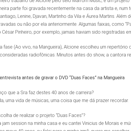
meiro trabalho de Alcione pelo selo Marrom Music, é um projeto
meira parte foi gravada recentemente na casa da artista e, num
Santiago, Lenine, Djavan, Martinho da Vila e Áurea Martins. Alé
ravadas ou não por ela anteriormente. Algumas faixas, como “Pa
o César Pinheiro, por exemplo, jamais haviam sido registradas e
 fase (Ao vivo, na Mangueira), Alcione escolheu um repertório d
consideradas radiofônicas. Minutos antes do show, a cantora re
entrevista antes de gravar o DVD “Duas Faces” na Mangueira
nço que a Sra faz destes 40 anos de carreira?
da, uma vida de músicas, uma coisa que me dá prazer recordar.
colha de realizar o projeto “Duas Faces”?
 jam session na minha casa e eu cantei Vinicius de Morais e músi