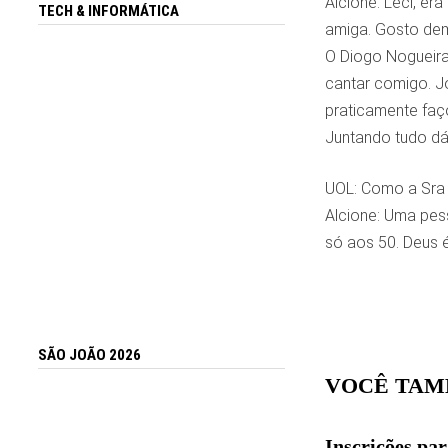
Alcione: Leci, er
TECH & INFORMÁTICA
amiga. Gosto dema
O Diogo Nogueira
cantar comigo. J
praticamente faço
Juntando tudo dá
UOL: Como a Sra 
Alcione: Uma pess
só aos 50. Deus 
SÃO JOÃO 2026
VOCÊ TAM
Inscrições par