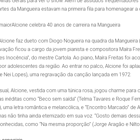
inas Gerais para ver o show. Além de assíduos frequentadores 
rtes da Mangueira estavam na primeira fila para homenagear a 
aiorAlcione celebra 40 anos de carreira na Mangueira
Alcione faz dueto com Diogo Nogueira na quadra da Mangueira 
vação ficou a cargo da jovem pianista e compositora Maíra Freita
s Inocência”, do mestre Cartola. Ao piano, Maíra Freitas foi ac
or adolescentes da região. Ao entrar no palco, Alcione foi apl
e Nei Lopes), uma regravação da canção lançada em 1972.
sual, Alcione, vestida com uma túnica rosa, jogou charme para 
as inéditas como “Beco sem saída” (Telma Tavares e Roque Ferr
 uma letra romântica e melancólica, e “Encontro Marcado” de Al
as não tinha ainda eternizado em sua voz. “Gosto demais dessa
onhecidas, como “Na mesma proporção” (Jorge Aragão e Nilton 