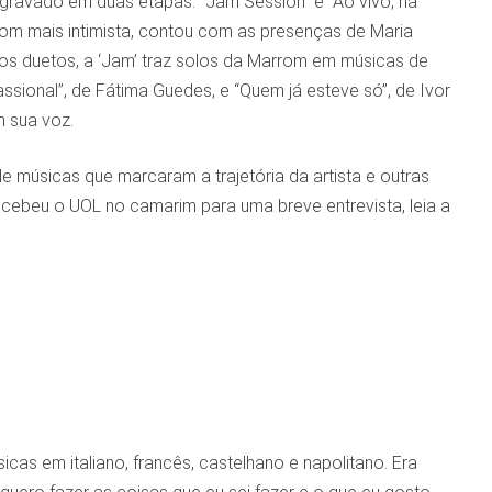
 gravado em duas etapas: “Jam Session” e “Ao vivo, na
 tom mais intimista, contou com as presenças de Maria
m dos duetos, a ‘Jam’ traz solos da Marrom em músicas de
ssional”, de Fátima Guedes, e “Quem já esteve só”, de Ivor
m sua voz.
e músicas que marcaram a trajetória da artista e outras
cebeu o UOL no camarim para uma breve entrevista, leia a
cas em italiano, francês, castelhano e napolitano. Era