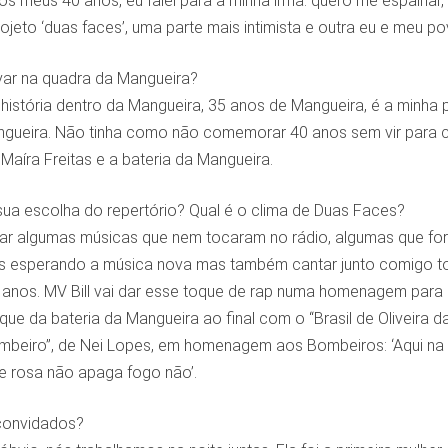
s meus 40 anos, eu falei para a minha irmã: quero me espalhar, 
rojeto ‘duas faces’, uma parte mais intimista e outra eu e meu 
var na quadra da Mangueira?
 história dentro da Mangueira, 35 anos de Mangueira, é a minha
angueira. Não tinha como não comemorar 40 anos sem vir para 
 Maíra Freitas e a bateria da Mangueira.
sua escolha do repertório? Qual é o clima de Duas Faces?
tar algumas músicas que nem tocaram no rádio, algumas que fora
s esperando a música nova mas também cantar junto comigo to
0 anos. MV Bill vai dar esse toque de rap numa homenagem para
e da bateria da Mangueira ao final com o “Brasil de Oliveira da
beiro”, de Nei Lopes, em homenagem aos Bombeiros: ‘Aqui na
e rosa não apaga fogo não’.
convidados?