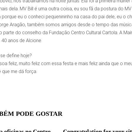
a óbvio, nós trabalhamos na noite juntas. Ela foi a primeira mulh
is dela. MV Bill é uma outra coisa, eu sou fã da postura do MV Bi
 porque eu o conheci pequenininho na casa do pai dele, eu o c
orge Aragão, também somos amigos desde o tempo das músicas do
 parte do conselho da Fundação Centro Cultural Cartola. A Maíra 
 40 anos de Alcione.
se define hoje?
oa feliz, muito feliz com essa festa e mais feliz ainda que o m
é que me dá força.
BÉM PODE GOSTAR
a oficinas no Centro
Congratulation for your si