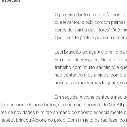
 especiais
O primeiro dueto da noite foi com 
que levantou o público com palmas 
cores da Rainha das Flores”. “Alô 
Que Deus te proteja pela sua genero
Leci Brandão abraça Alcione no pal
Em suas intervenções, Alcione fez 
trabalho com “muito sacrifício” e qu
não cantar com os amigos, como a ge
nosso trabalho. Vamos lá gente, vam
Em seguida, Alcione cantou a inédi
dar continuidade aos duetos, ela chamou o convidado MV Bill 
ou ares de novidades num rap animado composto especialmente 
chapéu”, brincou Alcione no palco. Com um jeito de rap fazendo j