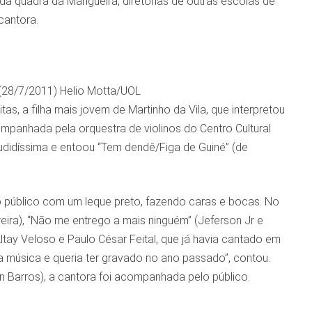
da quadra da Mangueira, diretorias de outras escolas de
cantora.
(28/7/2011) Helio Motta/UOL
s, a filha mais jovem de Martinho da Vila, que interpretou
ompanhada pela orquestra de violinos do Centro Cultural
audidíssima e entoou “Tem dendê/Figa de Guiné” (de
o público com um leque preto, fazendo caras e bocas. No
eira), “Não me entrego a mais ninguém” (Jeferson Jr e
tay Veloso e Paulo César Feital, que já havia cantado em
 música e queria ter gravado no ano passado”, contou.
Barros), a cantora foi acompanhada pelo público.