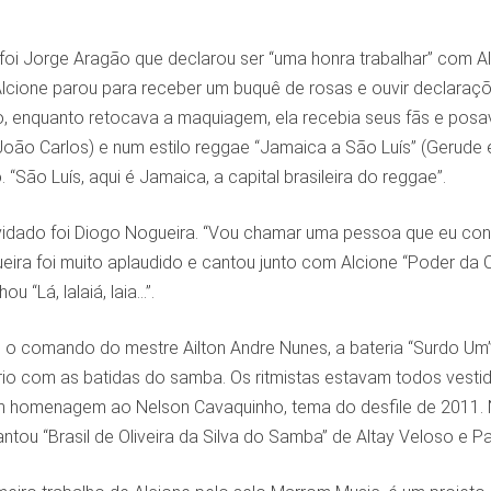
oi Jorge Aragão que declarou ser “uma honra trabalhar” com Al
Alcione parou para receber um buquê de rosas e ouvir declaraçõ
alo, enquanto retocava a maquiagem, ela recebia seus fãs e po
(João Carlos) e num estilo reggae “Jamaica a São Luís” (Gerude
 “São Luís, aqui é Jamaica, a capital brasileira do reggae”.
vidado foi Diogo Nogueira. “Vou chamar uma pessoa que eu co
eira foi muito aplaudido e cantou junto com Alcione “Poder da C
 “Lá, lalaiá, laia…”.
sob o comando do mestre Ailton Andre Nunes, a bateria “Surdo U
lírio com as batidas do samba. Os ritmistas estavam todos ves
homenagem ao Nelson Cavaquinho, tema do desfile de 2011. N
antou “Brasil de Oliveira da Silva do Samba” de Altay Veloso e Pa