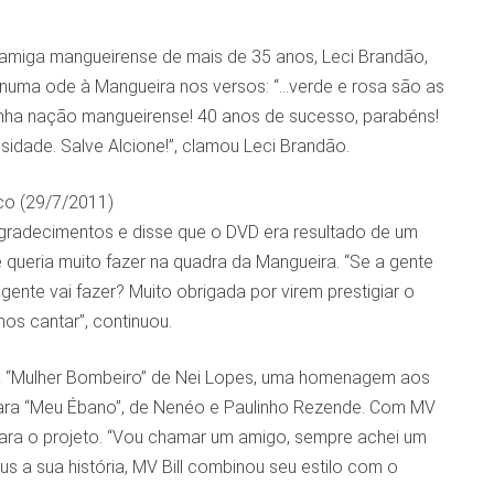
a amiga mangueirense de mais de 35 anos, Leci Brandão,
numa ode à Mangueira nos versos: “…verde e rosa são as
minha nação mangueirense! 40 anos de sucesso, parabéns!
sidade. Salve Alcione!”, clamou Leci Brandão.
co (29/7/2011)
agradecimentos e disse que o DVD era resultado de um
e queria muito fazer na quadra da Mangueira. “Se a gente
nte vai fazer? Muito obrigada por virem prestigiar o
os cantar”, continuou.
ta “Mulher Bombeiro” de Nei Lopes, uma homenagem aos
para “Meu Ébano”, de Nenéo e Paulinho Rezende. Com MV
para o projeto. “Vou chamar um amigo, sempre achei um
us a sua história, MV Bill combinou seu estilo com o