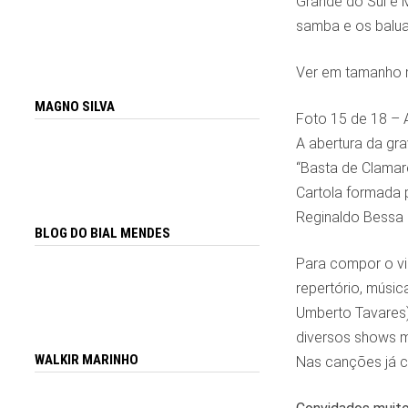
Grande do Sul e M
samba e os balua
Ver em tamanho m
MAGNO SILVA
Foto 15 de 18 – 
A abertura da gra
“Basta de Clamare
Cartola formada p
Reginaldo Bessa 
BLOG DO BIAL MENDES
Para compor o vi
repertório, músic
Umberto Tavares),
diversos shows m
WALKIR MARINHO
Nas canções já c