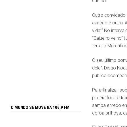
samba.
Outro convidado f
canção e outra, 
vida’.” No interv
“Cajueiro velho” 
terra, o Maranhão.
O seu último con
dele”. Diogo Nogu
publico acompanhou
Para finalizar, 
plateia foi ao de
samba enredo em 
O MUNDO SE MOVE NA 106,9 FM
coroa brilhosa, c