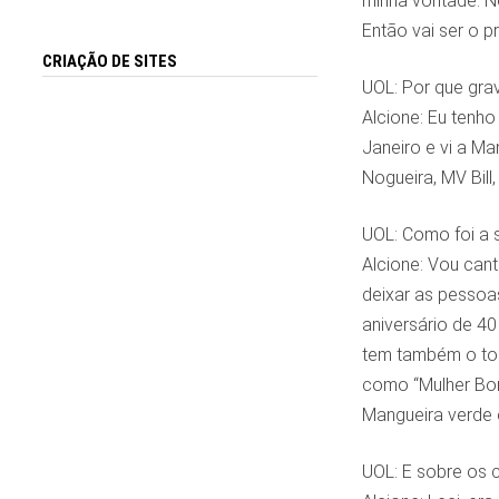
minha vontade. No
Então vai ser o p
CRIAÇÃO DE SITES
UOL: Por que gra
Alcione: Eu tenho
Janeiro e vi a M
Nogueira, MV Bill,
UOL: Como foi a 
Alcione: Vou can
deixar as pessoa
aniversário de 4
tem também o toqu
como “Mulher Bom
Mangueira verde 
UOL: E sobre os 