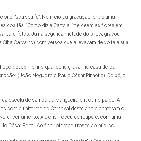
cione, “sou seu fã”. No meio da gravação, entre uma
es dos fãs. “Como dizia Cartola: ‘me deem as flores em
sava para fotos. Já na segunda metade do show, gravou
 e Ciba Carvalho) com versos que a levavam de volta a sua
nheço desde menino quando ia gravar na casa do pai
riação” (João Nogueira e Paulo César Pinheiro). De pé, o
m” da escola de samba da Mangueira entrou no palco. A
tidos com o uniforme do Carnaval deste ano e cantaram o
o encerramento, Alcione trocou de roupa e, com uma
ulo César Feital. Ao final, ofereceu rosas ao público.