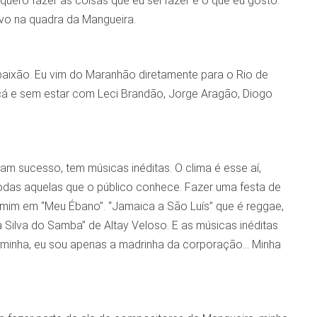
quero fazer as coisas que eu sei fazer e o que eu gosto.
povo na quadra da Mangueira.
 paixão. Eu vim do Maranhão diretamente para o Rio de
cá e sem estar com Leci Brandão, Jorge Aragão, Diogo
m sucesso, tem músicas inéditas. O clima é esse aí,
das aquelas que o público conhece. Fazer uma festa de
 mim em “Meu Ébano”. “Jamaica a São Luís” que é reggae,
 Silva do Samba” de Altay Veloso. E as músicas inéditas
 minha, eu sou apenas a madrinha da corporação… Minha