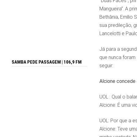
“Duas Faces”, pri
Mangueira”. A pri
Bethânia, Emílio 
sua predileção, g
Lancelotti e Paul
Já para a segunda
que nunca foram 
SAMBA PEDE PASSAGEM | 106,9 FM
seguir:
Alcione concede 
UOL : Qual o bala
Alcione: É uma vi
UOL: Por que a es
Alcione: Teve uma