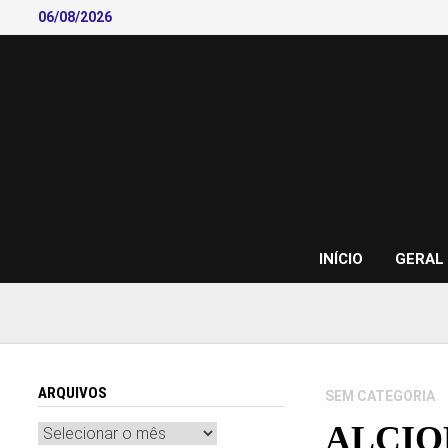
Skip
06/08/2026
to
content
INÍCIO
GERAL
ARQUIVOS
SEM CATEGORIA
ALCIO
Arquivos