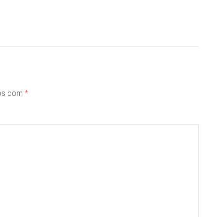
dos com
*