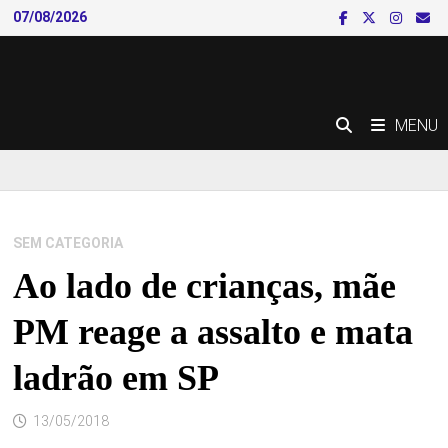
Skip
07/08/2026
to
content
MENU
SEM CATEGORIA
Ao lado de crianças, mãe
PM reage a assalto e mata
ladrão em SP
13/05/2018