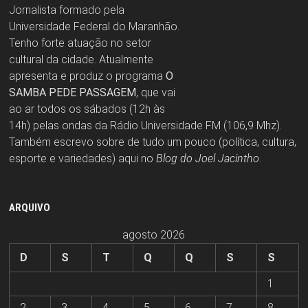
Jornalista formado pela
Universidade Federal do Maranhão.
Tenho forte atuação no setor
cultural da cidade. Atualmente
apresenta e produz o programa
O
SAMBA PEDE PASSAGEM
, que vai
ao ar todos os sábados (12h às
14h) pelas ondas da Rádio Universidade FM (106,9 Mhz).
Também escrevo sobre de tudo um pouco (política, cultura,
esporte e variedades) aqui no
Blog do Joel Jacintho
.
ARQUIVO
agosto 2026
D
S
T
Q
Q
S
S
1
2
3
4
5
6
7
8