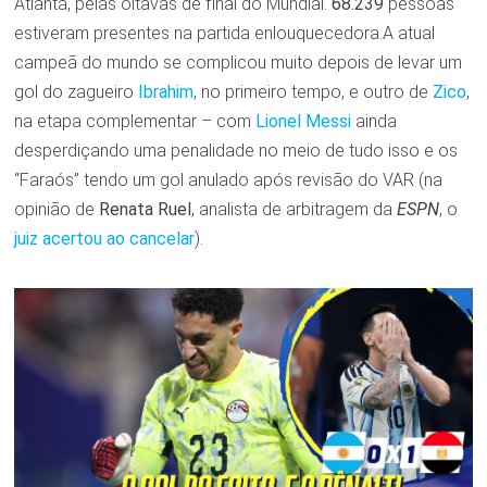
Atlanta, pelas oitavas de final do Mundial.
68.239
pessoas
estiveram presentes na partida enlouquecedora.A atual
campeã do mundo se complicou muito depois de levar um
gol do zagueiro
Ibrahim
, no primeiro tempo, e outro de
Zico
,
na etapa complementar – com
Lionel Messi
ainda
desperdiçando uma penalidade no meio de tudo isso e os
“Faraós” tendo um gol anulado após revisão do VAR (na
opinião de
Renata
Ruel
, analista de arbitragem da
ESPN
, o
juiz acertou ao cancelar
).