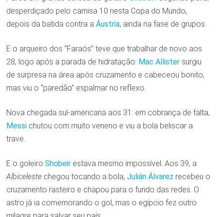
desperdiçado pelo camisa 10 nesta Copa do Mundo,
depois da batida contra a
Áustria
, ainda na fase de grupos.
E o arqueiro dos “Faraós” teve que trabalhar de novo aos
28, logo após a parada de hidratação:
Mac Allister
surgiu
de surpresa na área após cruzamento e cabeceou bonito,
mas viu o “paredão” espalmar no reflexo.
Nova chegada sul-americana aos 31: em cobrança de falta,
Messi
chutou com muito veneno e viu a bola beliscar a
trave.
E o goleiro
Shobeir
estava mesmo impossível. Aos 39, a
Albiceleste
chegou tocando a bola,
Julián Álvarez
recebeu o
cruzamento rasteiro e chapou para o fundo das redes. O
astro já ia comemorando o gol, mas o egípcio fez outro
milagre para salvar seu país.