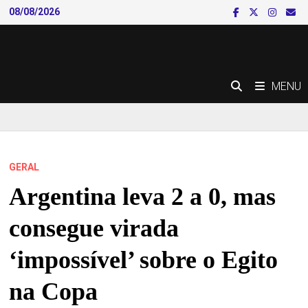
Skip
08/08/2026
to
content
MENU
GERAL
Argentina leva 2 a 0, mas
consegue virada
‘impossível’ sobre o Egito
na Copa