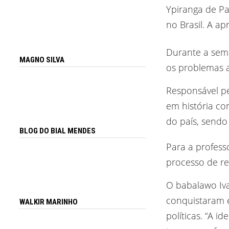
Ypiranga de Pa
no Brasil. A a
Durante a sema
MAGNO SILVA
os problemas a
Responsável pe
em história co
do país, sendo 
BLOG DO BIAL MENDES
Para a profess
processo de r
O babalawo Iva
conquistaram e
WALKIR MARINHO
políticas. “A 