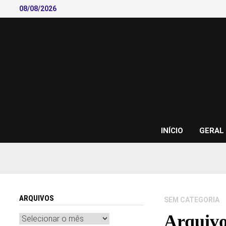
Skip
08/08/2026
to
content
INÍCIO
GERAL
ARQUIVOS
SEM CATEGORIA
Arquivo
Arquivos