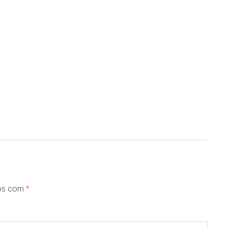
dos com
*