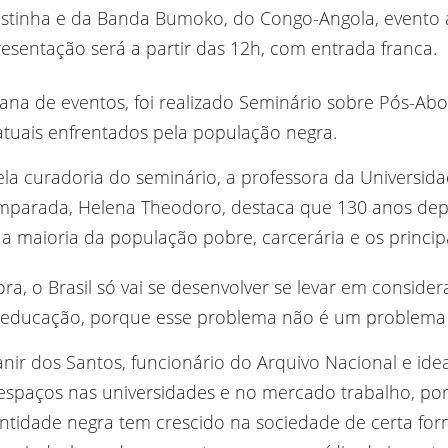
stinha e da Banda Bumoko, do Congo-Angola, evento a
presentação será a partir das 12h, com entrada franca.
na de eventos, foi realizado Seminário sobre Pós-Abo
tuais enfrentados pela população negra.
la curadoria do seminário, a professora da Universida
mparada, Helena Theodoro, destaca que 130 anos depo
a maioria da população pobre, carcerária e os principa
ora, o Brasil só vai se desenvolver se levar em consid
eeducação, porque esse problema não é um problema d
nir dos Santos, funcionário do Arquivo Nacional e ide
spaços nas universidades e no mercado trabalho, po
identidade negra tem crescido na sociedade de certa fo