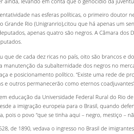
r ainda, levando em conta que o genocídio da juventud
entatividade nas esferas políticas, o primeiro doutor n
o Grande Rio (Unigranrio),citou que há apenas um sen
 deputados, apenas quatro são negros. A Câmara dos 
eputados.
 que de cada dez ricas no país, oito são brancos e doi
ra manutenção da subalternidade dos negros no merca
aça e posicionamento político. “Existe uma rede de pr
ns e outros permanecerão como eternos coadjuvantes”
em educação da Universidade Federal Rural do Rio de 
sde a imigração europeia para o Brasil, quando defe
a, pois o povo “que se tinha aqui – negro, mestiço – nã
28, de 1890, vedava o ingresso no Brasil de imigrantes d