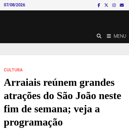
Skip
07/08/2026
to
content
MENU
CULTURA
Arraiais reúnem grandes
atrações do São João neste
fim de semana; veja a
programação