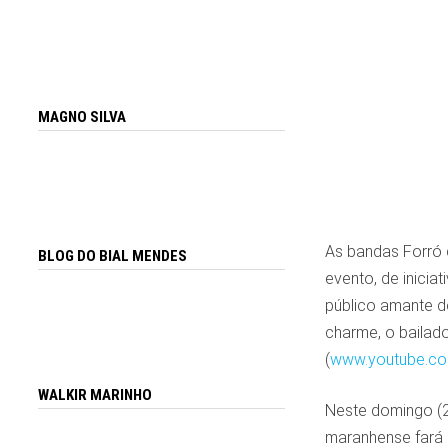
MAGNO SILVA
As bandas Forró 
BLOG DO BIAL MENDES
evento, de iniciat
público amante d
charme, o bailad
(
www.youtube.co
WALKIR MARINHO
Neste domingo (2
maranhense fará 