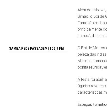
Além dos shows, q
Simão, o Boi de 
Famosão roubou a
principalmente do
samba”, disse a 
O Boi de Morros a
SAMBA PEDE PASSAGEM | 106,9 FM
beleza das índias
Munim e comandad
bonita reunida”, 
A festa foi abril
figurino reveren
características m
Espaços temátic