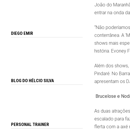
João do Maranhão
entrar na onda da
“Não poderíamos r
DIEGO EMIR
conterrânea. A ‘
shows mais espec
história. Evoney 
Além dos shows, 
Pindaré. No Barr
BLOG DO HÉLCIO SILVA
apresentam os DJ
Brucelose e Nod
As duas atrações 
escalado para fa
PERSONAL TRAINER
flerta com a axé 