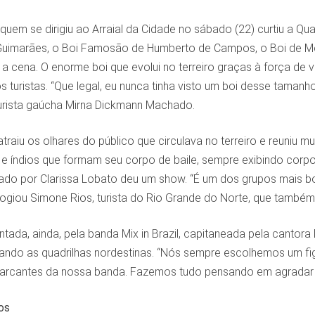
uem se dirigiu ao Arraial da Cidade no sábado (22) curtiu a Qu
Guimarães, o Boi Famosão de Humberto de Campos, o Boi de Morro
 cena. O enorme boi que evolui no terreiro graças à força de 
s turistas. “Que legal, eu nunca tinha visto um boi desse taman
turista gaúcha Mirna Dickmann Machado.
traiu os olhares do público que circulava no terreiro e reuniu
 e índios que formam seu corpo de baile, sempre exibindo corpos
o por Clarissa Lobato deu um show. “É um dos grupos mais boni
elogiou Simone Rios, turista do Rio Grande do Norte, que também
hantada, ainda, pela banda Mix in Brazil, capitaneada pela cantor
ciando as quadrilhas nordestinas. “Nós sempre escolhemos um f
arcantes da nossa banda. Fazemos tudo pensando em agradar a pl
os