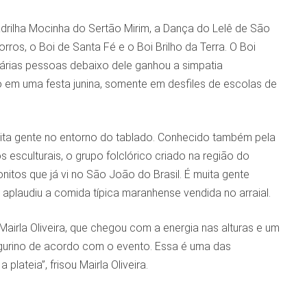
adrilha Mocinha do Sertão Mirim, a Dança do Lelê de São
s, o Boi de Santa Fé e o Boi Brilho da Terra. O Boi
várias pessoas debaixo dele ganhou a simpatia
ho em uma festa junina, somente em desfiles de escolas de
 muita gente no entorno do tablado. Conhecido também pela
 esculturais, o grupo folclórico criado na região do
tos que já vi no São João do Brasil. É muita gente
 aplaudiu a comida típica maranhense vendida no arraial.
a Mairla Oliveira, que chegou com a energia nas alturas e um
igurino de acordo com o evento. Essa é uma das
ateia”, frisou Mairla Oliveira.