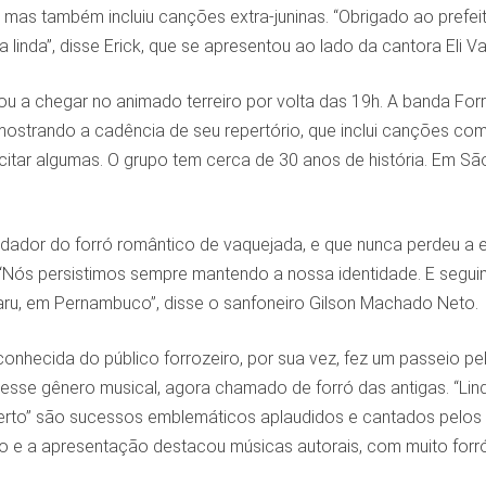
, mas também incluiu canções extra-juninas. “Obrigado ao prefe
a linda”, disse Erick, que se apresentou ao lado da cantora Eli 
 a chegar no animado terreiro por volta das 19h. A banda Forró
 mostrando a cadência de seu repertório, que inclui canções co
 citar algumas. O grupo tem cerca de 30 anos de história. Em S
ndador do forró romântico de vaquejada, e que nunca perdeu a 
“Nós persistimos sempre mantendo a nossa identidade. E seguim
u, em Pernambuco”, disse o sanfoneiro Gilson Machado Neto.
 conhecida do público forrozeiro, por sua vez, fez um passeio 
esse gênero musical, agora chamado de forró das antigas. “Lin
rto” são sucessos emblemáticos aplaudidos e cantados pelos 
 e a apresentação destacou músicas autorais, com muito forr