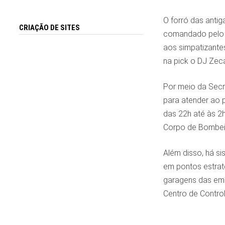
O forró das antig
CRIAÇÃO DE SITES
comandado pelo g
aos simpatizante
na pick o DJ Zeca
Por meio da Secre
para atender ao 
das 22h até às 2h
Corpo de Bombei
Além disso, há s
em pontos estraté
garagens das emp
Centro de Contro