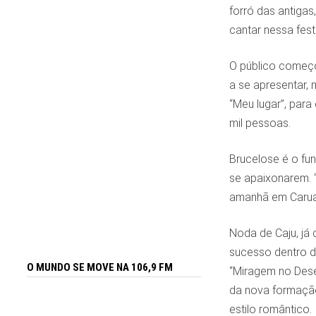
forró das antigas
cantar nessa fest
O público começou
a se apresentar,
“Meu lugar”, para
mil pessoas.
Brucelose é o fu
se apaixonarem. 
amanhã em Caruar
Noda de Caju, já
sucesso dentro d
O MUNDO SE MOVE NA 106,9 FM
“Miragem no Dese
da nova formação
estilo romântico.