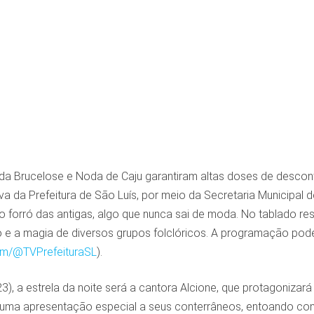
da Brucelose e Noda de Caju garantiram altas doses de descontr
iva da Prefeitura de São Luís, por meio da Secretaria Municipal d
o forró das antigas, algo que nunca sai de moda. No tablado r
o e a magia de diversos grupos folclóricos. A programação pod
m/@TVPrefeituraSL
).
3), a estrela da noite será a cantora Alcione, que protagoniz
uma apresentação especial a seus conterrâneos, entoando co