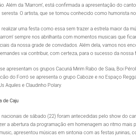
. Além da ‘Marrom’, está confirmada a apresentação do cantor
 seresta. O artista, que se tornou conhecido como humorista no 
ealizar uma festa como essa sem trazer a estrela maior da músic
Marrom’ sempre nos abrilhanta com momentos musicais que fi
iais da nossa grade de convidados. Além dela, vamos nos enco
Fernandes vai contribuir, com certeza, para o sucesso da nossa f
se apresentam os grupos Cacuriá Mirim Rabo de Saia, Boi Pérola
acão do Forró se apresenta o grupo Caboze e no Espaço Regga
s Aquiles e Claudinho Polary.
a de Caju
nacionais de sábado (22) foram antecedidas pelo show do canto
zer a abertura da programação em homenagem ao ritmo mais pop
music, apresentou músicas em sintonia com as festas juninas, c