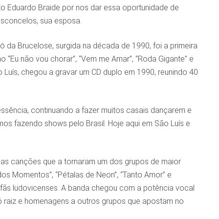
ito Eduardo Braide por nos dar essa oportunidade de
Vasconcelos, sua esposa.
 da Brucelose, surgida na década de 1990, foi a primeira
mo “Eu não vou chorar”, “Vem me Amar”, “Roda Gigante” e
ão Luís, chegou a gravar um CD duplo em 1990, reunindo 40
essência, continuando a fazer muitos casais dançarem e
os fazendo shows pelo Brasil. Hoje aqui em São Luís e
pelas canções que a tornaram um dos grupos de maior
dos Momentos”, “Pétalas de Neon”, “Tanto Amor” e
fãs ludovicenses. A banda chegou com a potência vocal
ó raiz e homenagens a outros grupos que apostam no