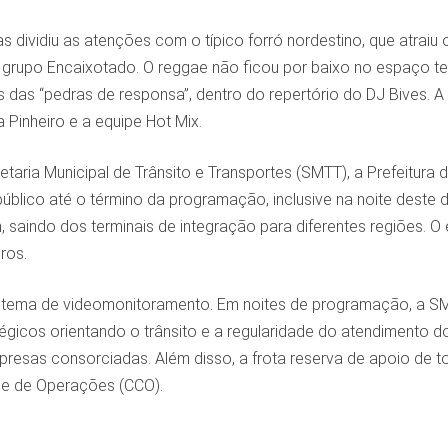
as dividiu as atenções com o típico forró nordestino, que atraiu
rupo Encaixotado. O reggae não ficou por baixo no espaço te
s das “pedras de responsa”, dentro do repertório do DJ Bives.
 Pinheiro e a equipe Hot Mix.
taria Municipal de Trânsito e Transportes (SMTT), a Prefeitura d
público até o término da programação, inclusive na noite deste
, saindo dos terminais de integração para diferentes regiões. O 
ros.
istema de videomonitoramento. Em noites de programação, a SMT
gicos orientando o trânsito e a regularidade do atendimento do
resas consorciadas. Além disso, a frota reserva de apoio de 
le de Operações (CCO).