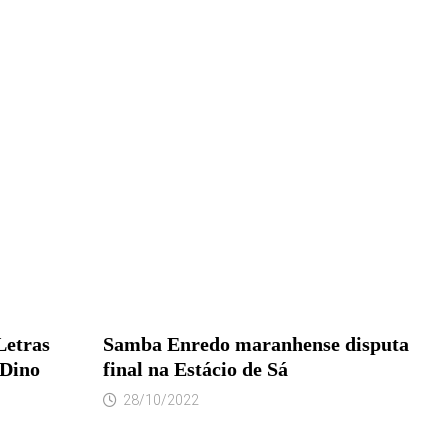
Letras
Samba Enredo maranhense disputa
 Dino
final na Estácio de Sá
28/10/2022