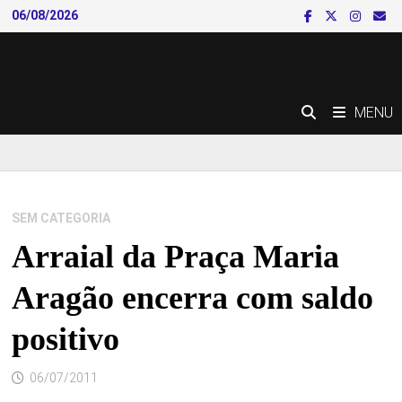
Skip
06/08/2026
to
content
MENU
SEM CATEGORIA
Arraial da Praça Maria
Aragão encerra com saldo
positivo
06/07/2011