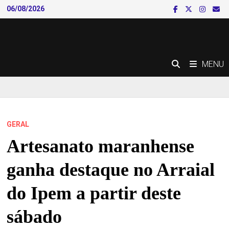
Skip
06/08/2026
to
content
MENU
GERAL
Artesanato maranhense
ganha destaque no Arraial
do Ipem a partir deste
sábado