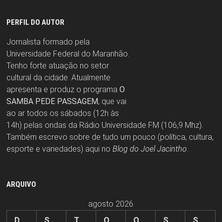
PERFIL DO AUTOR
Jornalista formado pela
Universidade Federal do Maranhão.
Tenho forte atuação no setor
cultural da cidade. Atualmente
apresenta e produz o programa
O
SAMBA PEDE PASSAGEM
, que vai
ao ar todos os sábados (12h às
14h) pelas ondas da Rádio Universidade FM (106,9 Mhz).
Também escrevo sobre de tudo um pouco (política, cultura,
esporte e variedades) aqui no
Blog do Joel Jacintho
.
ARQUIVO
agosto 2026
D
S
T
Q
Q
S
S