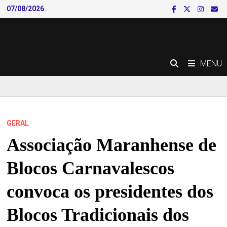
Skip
07/08/2026
to
content
MENU
GERAL
Associação Maranhense de
Blocos Carnavalescos
convoca os presidentes dos
Blocos Tradicionais dos