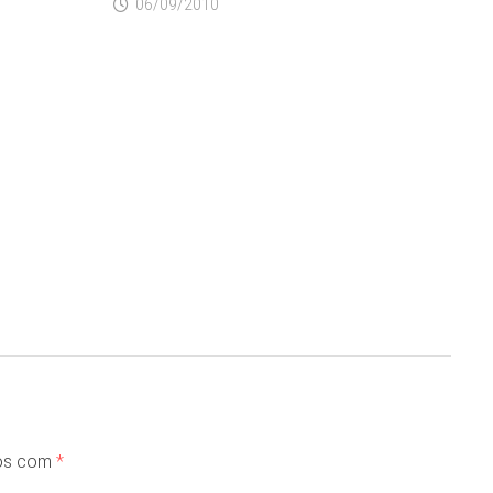
06/09/2010
dos com
*