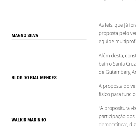
As leis, que já f
proposta pelo ve
MAGNO SILVA
equipe multiprofi
Além desta, const
bairro Santa Cru
de Gutemberg Ara
BLOG DO BIAL MENDES
A proposta do ve
físico para funci
“A propositura v
participação dos 
WALKIR MARINHO
democrática”, diz