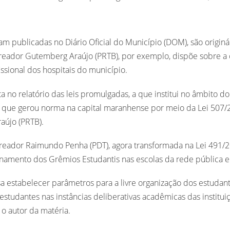
oram publicadas no Diário Oficial do Município (DOM), são origin
reador Gutemberg Araújo (PRTB), por exemplo, dispõe sobre a o
ssional dos hospitais do município.
a no relatório das leis promulgadas, a que institui no âmbito d
z que gerou norma na capital maranhense por meio da Lei 507/
újo (PRTB).
reador Raimundo Penha (PDT), agora transformada na Lei 491/2
onamento dos Grêmios Estudantis nas escolas da rede pública e 
isa estabelecer parâmetros para a livre organização dos estuda
estudantes nas instâncias deliberativas acadêmicas das instit
 o autor da matéria.