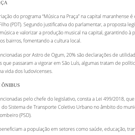
AÇA
criação do programa “Música na Praça” na capital maranhense é
lho (PDT). Segundo justificativa do parlamentar, a proposta leg
 música e valorizar a produção musical na capital, garantindo à 
s bairros, fomentando a cultura local.
ncionadas por Astro de Ogum, 20% são declarações de utilidade
is que passaram a vigorar em São Luís, algumas tratam de polít
 na vida dos ludovicenses.
 ÔNIBUS
ancionadas pelo chefe do legislativo, consta a Lei 499/2018, que 
e do Sistema de Transporte Coletivo Urbano no âmbito do municí
ombeiro (PSD).
beneficiam a população em setores como saúde, educação, trans