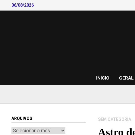
Skip
06/08/2026
to
content
INÍCIO
GERAL
ARQUIVOS
SEM CATEGORIA
Astro d
Arquivos