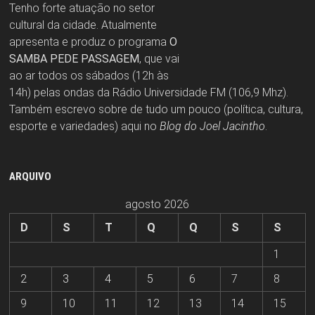
Tenho forte atuação no setor
cultural da cidade. Atualmente
apresenta e produz o programa
O
SAMBA PEDE PASSAGEM
, que vai
ao ar todos os sábados (12h às
14h) pelas ondas da Rádio Universidade FM (106,9 Mhz).
Também escrevo sobre de tudo um pouco (política, cultura,
esporte e variedades) aqui no
Blog do Joel Jacintho
.
ARQUIVO
agosto 2026
D
S
T
Q
Q
S
S
1
2
3
4
5
6
7
8
9
10
11
12
13
14
15