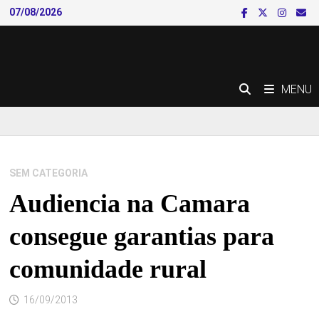
Skip
07/08/2026
to
content
MENU
SEM CATEGORIA
Audiencia na Camara
consegue garantias para
comunidade rural
16/09/2013