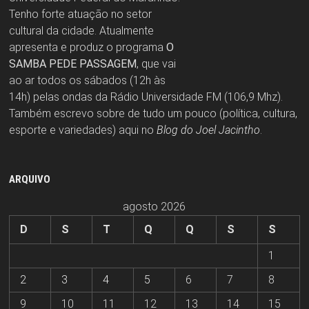
Tenho forte atuação no setor
cultural da cidade. Atualmente
apresenta e produz o programa
O
SAMBA PEDE PASSAGEM
, que vai
ao ar todos os sábados (12h às
14h) pelas ondas da Rádio Universidade FM (106,9 Mhz).
Também escrevo sobre de tudo um pouco (política, cultura,
esporte e variedades) aqui no
Blog do Joel Jacintho
.
ARQUIVO
agosto 2026
D
S
T
Q
Q
S
S
1
2
3
4
5
6
7
8
9
10
11
12
13
14
15