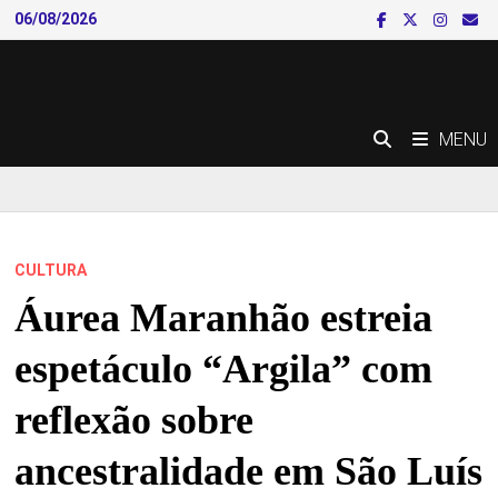
Skip
06/08/2026
to
content
MENU
CULTURA
Áurea Maranhão estreia
espetáculo “Argila” com
reflexão sobre
ancestralidade em São Luís